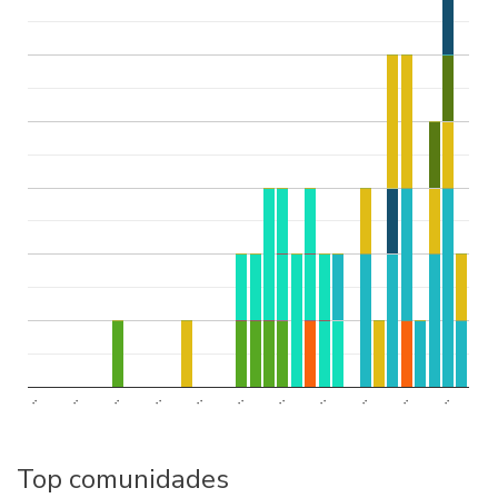
..
..
..
..
..
..
..
..
..
..
..
Top comunidades