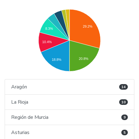
29.2%
8.3%
10.4%
20.8%
18.8%
Aragón
14
La Rioja
10
Región de Murcia
9
Asturias
5