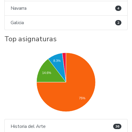
Navarra
4
Galicia
2
Top asignaturas
8.3%
14.6%
75%
Historia del Arte
36