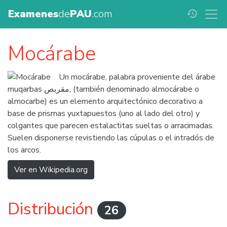
Examenes
de
PAU
.com
history
Mocárabe
Un mocárabe, palabra proveniente del árabe
muqarbas ‏,مقربص (también denominado almocárabe o
almocarbe) es un elemento arquitectónico decorativo a
base de prismas yuxtapuestos (uno al lado del otro) y
colgantes que parecen estalactitas sueltas o arracimadas.
Suelen disponerse revistiendo las cúpulas o el intradós de
los arcos.
Ver en Wikipedia.org
Distribución
26