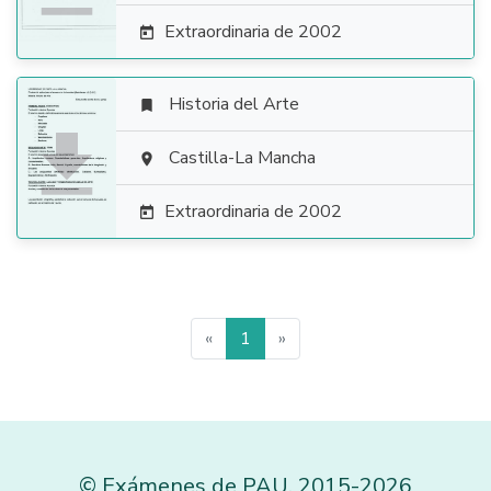
Extraordinaria de 2002

Historia del Arte


Castilla-La Mancha

Extraordinaria de 2002

«
1
»
©
Exámenes de PAU
,
2015
-2026