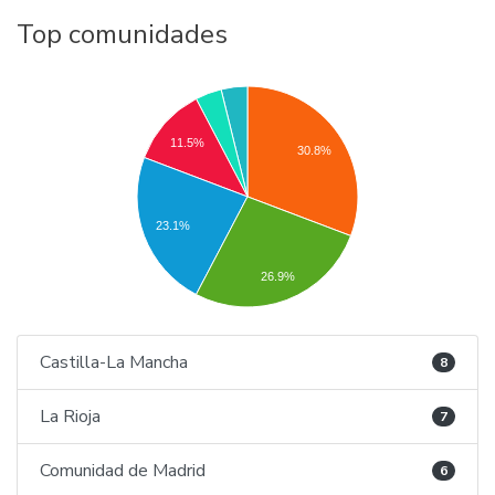
Top comunidades
11.5%
30.8%
23.1%
26.9%
Castilla-La Mancha
8
La Rioja
7
Comunidad de Madrid
6