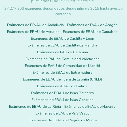
puntuación Bloque 3 El estudiante ele…
37.277.803 exámenes descargados desde julio de 2015 hasta ayer... y
contando.
Exámenes de PEvAU de Andalucía
Exámenes de EvAU de Aragón
Exámenes de EBAU de Asturias
Exámenes de EBAU de Cantabria
Exámenes de EBAU de Castilla y León
Exámenes de EvAU de Castilla-La Mancha
Exámenes de PAU de Cataluña
Exámenes de PAU de Comunidad Valenciana
Exámenes de EvAU de Comunidad de Madrid
Exámenes de EBAU de Extremadura
Exámenes de EBAU de Fuera de España (UNED)
Exámenes de ABAU de Galicia
Exámenes de PBAU de Islas Baleares
Exámenes de EBAU de Islas Canarias
Exámenes de EBAU de La Rioja
Exámenes de EvAU de Navarra
Exámenes de EAU de País Vasco
Exámenes de EBAU de Región de Murcia