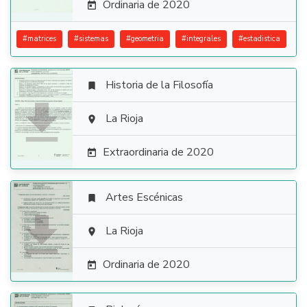
Ordinaria de 2020

#
matrices
#
sistemas
#
geometria
#
integrales
#
estadistica
Historia de la Filosofía


La Rioja

Extraordinaria de 2020

Artes Escénicas


La Rioja

Ordinaria de 2020
