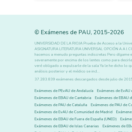
©
Exámenes de PAU
,
2015
-2026
UNIVERSIDAD DE LA RIOJA Prueba de Acceso a la Univ
ASIGNATURA LITERATURA UNIVERSAL OPCIÓN A A l CO
hacemos a menudo preguntas indiscretas Pero dígame es
severamente por encima de los lentes como para decirle
veré obligado a expulsarle de la sala Ya le he dicho lo
análisis posterior y el médico se incl…
37.283.839 exámenes descargados desde julio de 2015 h
Exámenes de PEvAU de Andalucía
Exámenes de EvAU 
Exámenes de EBAU de Cantabria
Exámenes de EBAU de
Exámenes de PAU de Cataluña
Exámenes de PAU de C
Exámenes de EvAU de Comunidad de Madrid
Exámene
Exámenes de EBAU de Fuera de España (UNED)
Exámen
Exámenes de EBAU de Islas Canarias
Exámenes de EBA