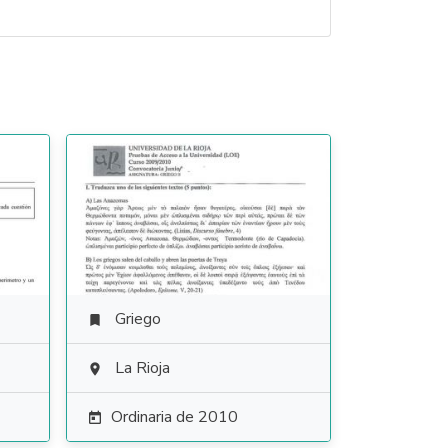
Griego

La Rioja

Ordinaria de 2010
