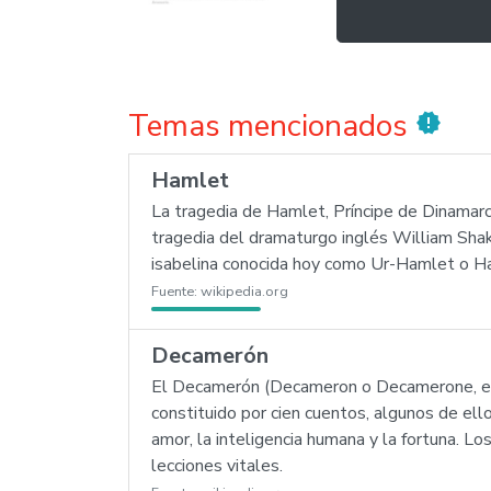
Temas mencionados
new_releases
Hamlet
La tragedia de Hamlet, Príncipe de Dinamarc
tragedia del dramaturgo inglés William Sha
isabelina conocida hoy como Ur-Hamlet o Ha
Fuente:
wikipedia.org
Decamerón
El Decamerón (Decameron o Decamerone, en it
constituido por cien cuentos, algunos de ell
amor, la inteligencia humana y la fortuna. L
lecciones vitales.