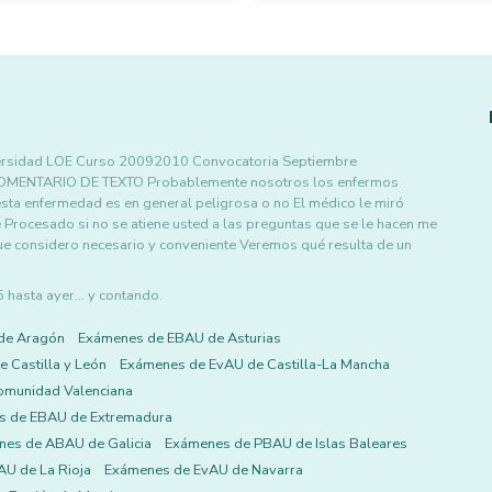
ersidad LOE Curso 20092010 Convocatoria Septiembre
MENTARIO DE TEXTO Probablemente nosotros los enfermos
ta enfermedad es en general peligrosa o no El médico le miró
 Procesado si no se atiene usted a las preguntas que se le hacen me
 que considero necesario y conveniente Veremos qué resulta de un
asta ayer... y contando.
de Aragón
Exámenes de EBAU de Asturias
 Castilla y León
Exámenes de EvAU de Castilla-La Mancha
omunidad Valenciana
s de EBAU de Extremadura
es de ABAU de Galicia
Exámenes de PBAU de Islas Baleares
U de La Rioja
Exámenes de EvAU de Navarra