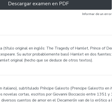
Descargar examen en PDF
Informar de un error
a (título original en inglés: The Tragedy of Hamlet, Prince of 
kespeare. Su autor probablemente basó Hamlet en dos fuentes: 
mlet original (hecho que se deduce de otros textos).
aliano), subtitulado Príncipe Galeoto (Prencipe Galeotto en ita
os novelas cortas, escritos por Giovanni Boccaccio entre 1351 y 
os diversos cuentos de amor en el Decamerón van de lo erótico a l