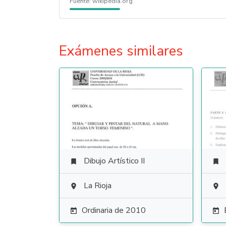
Fuente:
wikipedia.org
Exámenes similares
Dibujo Artístico II


La Rioja


Ordinaria de 2010

