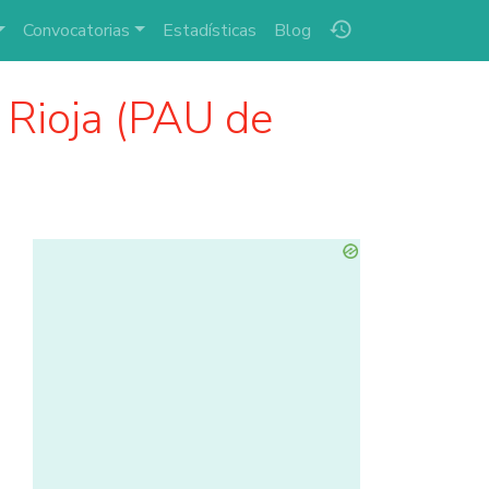
history
Convocatorias
Estadísticas
Blog
 Rioja (PAU de