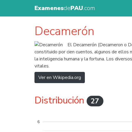
Examenes
de
PAU
.com
Decamerón
El Decamerón (Decameron o Deca
constituido por cien cuentos, algunos de ellos 
la inteligencia humana y la fortuna. Los divers
vitales.
Ver en Wikipedia.org
Distribución
27
6