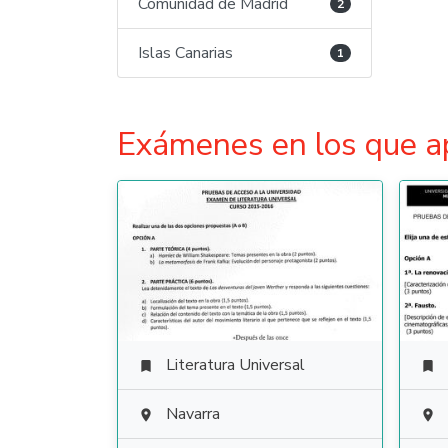
Comunidad de Madrid
2
Islas Canarias
1
Exámenes en los que a
Literatura Universal


Navarra

