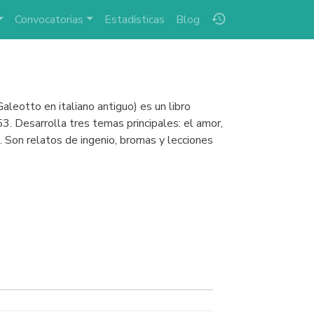
history
Convocatorias
Estadísticas
Blog
leotto en italiano antiguo) es un libro
3. Desarrolla tres temas principales: el amor,
. Son relatos de ingenio, bromas y lecciones