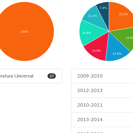
7.4%
22.2%
11.1%
100%
14.8%
14.8
14.8%
14.8%
eratura Universal
2009-2010
27
2012-2013
2010-2011
2013-2014