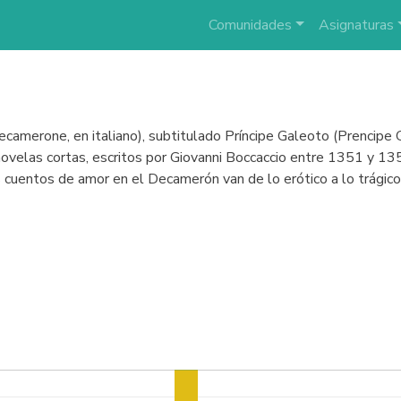
Comunidades
Asignaturas
merone, en italiano), subtitulado Príncipe Galeoto (Prencipe Ga
novelas cortas, escritos por Giovanni Boccaccio entre 1351 y 135
os cuentos de amor en el Decamerón van de lo erótico a lo trágico