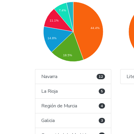
7.4%
11.1%
44.4%
14.8%
18.5%
Navarra
Lit
12
La Rioja
5
Región de Murcia
4
Galicia
3