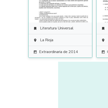
Literatura Universal


La Rioja


Extraordinaria de 2014

