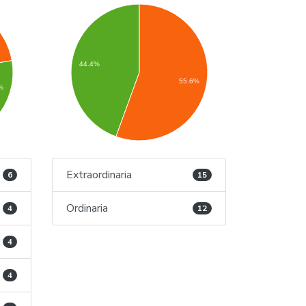
44.4%
55.6%
%
Extraordinaria
6
15
Ordinaria
4
12
4
4