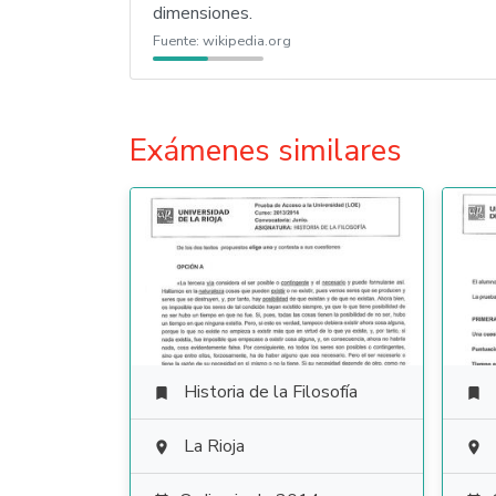
dimensiones.
Fuente:
wikipedia.org
Exámenes similares
Historia de la Filosofía


La Rioja

