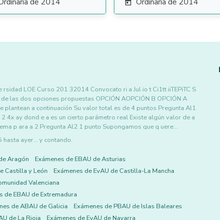
Ordinaria de 2014
Ordinaria de 2014

sidad LOE Curso 201 32014 Convocato ri a Jul io t Ci1tt iiTEPiTC S
a de las dos opciones propuestas OPCIÓN AOPCIÓN B OPCIÓN A
e plantean a continuación Su valor total es de 4 puntos Pregunta Al1
2 4x ay dond e a es un cierto parámetro real Existe algún valor de a
istema p ara a 2 Pregunta Al2 1 punto Supongamos que q uere…
asta ayer... y contando.
de Aragón
Exámenes de EBAU de Asturias
 Castilla y León
Exámenes de EvAU de Castilla-La Mancha
omunidad Valenciana
s de EBAU de Extremadura
es de ABAU de Galicia
Exámenes de PBAU de Islas Baleares
U de La Rioja
Exámenes de EvAU de Navarra