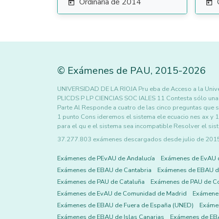
Ordinaria de 2014


©
Exámenes de PAU
,
2015
-2026
UNIVERSIDAD DE LA RIOJA Pru eba de Acceso a la Unive r
PLICDS P LP CIENCIAS SOC IALES 11 Contesta sólo un
Parte Al Responde a cuatro de las cinco preguntas que s
1 punto Cons ideremos el sistema ele ecuacio nes ax y 1 
para el qu e el sistema sea incompatible Resolver el s
37.277.803 exámenes descargados desde julio de 2015 h
Exámenes de PEvAU de Andalucía
Exámenes de EvAU 
Exámenes de EBAU de Cantabria
Exámenes de EBAU de
Exámenes de PAU de Cataluña
Exámenes de PAU de C
Exámenes de EvAU de Comunidad de Madrid
Exámene
Exámenes de EBAU de Fuera de España (UNED)
Exámen
Exámenes de EBAU de Islas Canarias
Exámenes de EBA