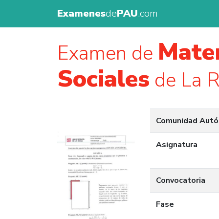
Examenes
de
PAU
.com
Matem
Examen de
Sociales
de La R
Comunidad Aut
Asignatura
Convocatoria
Fase