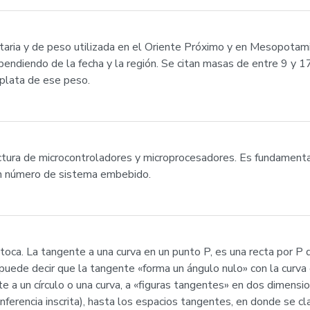
etaria y de peso utilizada en el Oriente Próximo y en Mesopotam
pendiendo de la fecha y la región. Se citan masas de entre 9 y
plata de ese peso.
ctura de microcontroladores y microprocesadores. Es fundament
n número de sistema embebido.
oca. La tangente a una curva en un punto P, es una recta por P q
puede decir que la tangente «forma un ángulo nulo» con la curva 
e a un círculo o una curva, a «figuras tangentes» en dos dimensio
unferencia inscrita), hasta los espacios tangentes, en donde se c