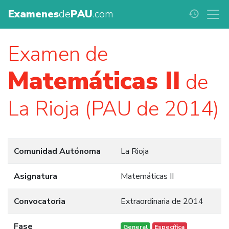
Examenes
de
PAU
.com
history
Examen de
Matemáticas II
de
La Rioja (PAU de 2014)
Comunidad Autónoma
La Rioja
Asignatura
Matemáticas II
Convocatoria
Extraordinaria de 2014
Fase
General
Específica