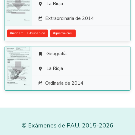

La Rioja

Extraordinaria de 2014

#
monarquia-hispanica
#
guerra-civil
Geografía


La Rioja

Ordinaria de 2014

©
Exámenes de PAU
,
2015
-2026