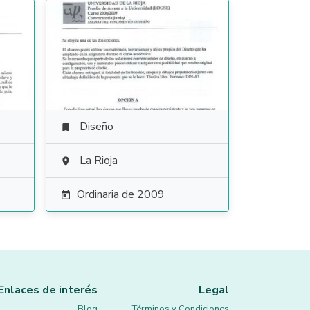
Diseño

La Rioja

Ordinaria de 2009

Enlaces de interés
Legal
Blog
Términos y Condiciones