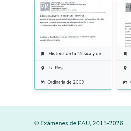
Historia de la Música y de la Danza


La Rioja


Ordinaria de 2009


©
Exámenes de PAU
,
2015
-2026