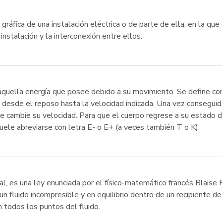
gráfica de una instalación eléctrica o de parte de ella, en la q
nstalación y la interconexión entre ellos.
es aquella energía que posee debido a su movimiento. Se define co
desde el reposo hasta la velocidad indicada. Una vez conseguida 
ue cambie su velocidad. Para que el cuerpo regrese a su estado d
uele abreviarse con letra E- o E+ (a veces también T o K).
ascal, es una ley enunciada por el físico-matemático francés Blai
e un fluido incompresible y en equilibrio dentro de un recipiente
n todos los puntos del fluido.