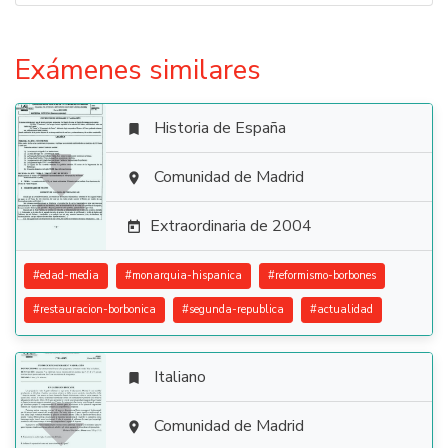
Exámenes similares
Historia de España


Comunidad de Madrid

Extraordinaria de 2004

#
edad-media
#
monarquia-hispanica
#
reformismo-borbones
#
restauracion-borbonica
#
segunda-republica
#
actualidad
Italiano


Comunidad de Madrid
