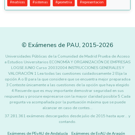
#
matrices
#
sistemas
#
geometria
#
representacion
©
Exámenes de PAU
,
2015
-2026
Universidades Públicas de la Comunidad de Madrid Prueba de Acceso
a Estudios Universitarios ECONOMÍA Y ORGANIZACIÓN DE EMPRESAS
LOGSE JUNIO Curso 20032004 INSTRUCCIONES GENERALES Y
VALORACIÓN 1 Lea todas las cuestiones cuidadosamente 2 Elija la
opción A o B para la que considere que se encuentra mejor preparadoa
3 Conteste únicamente a las cuestiones de la opción que haya elegido
4 Recuerde que es muy importante demostrar seguridad en sus
respuestas y procure expresarse con la mayor claridad posible 5 Cada
pregunta va acompañada por la puntuación máxima que se puede
alcanzar en caso de contes…
37.281.361 exámenes descargados desde julio de 2015 hasta ayer... y
contando.
Exámenes de PEvAU de Andalucía
Exámenes de EvAU de Aragón