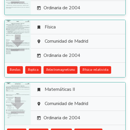
Ordinaria de 2004

Física


Comunidad de Madrid

Ordinaria de 2004

#
ondas
#
optica
#
electromagnetismo
#
fisica-relativista
Matemáticas II


Comunidad de Madrid

Ordinaria de 2004
