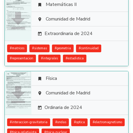
Matemáticas II


Comunidad de Madrid

Extraordinaria de 2024

#
matrices
#
sistemas
#
geometria
#
continuidad
#
representacion
#
integrales
#
estadistica
Física


Comunidad de Madrid

Ordinaria de 2024

#
interaccion-gravitatoria
#
ondas
#
optica
#
electromagnetismo
#
fisica-relativista
#
fisica-nuclear