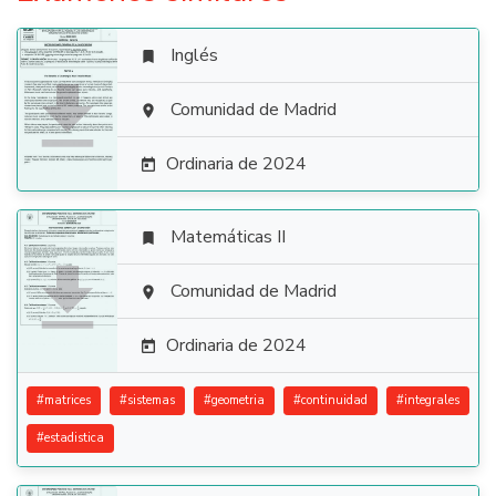
Inglés


Comunidad de Madrid

Ordinaria de 2024

Matemáticas II


Comunidad de Madrid

Ordinaria de 2024

#
matrices
#
sistemas
#
geometria
#
continuidad
#
integrales
#
estadistica