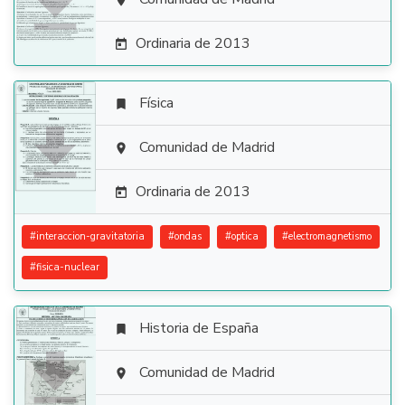


Ordinaria de 2013

Física


Comunidad de Madrid

Ordinaria de 2013

#
interaccion-gravitatoria
#
ondas
#
optica
#
electromagnetismo
#
fisica-nuclear
Historia de España


Comunidad de Madrid
