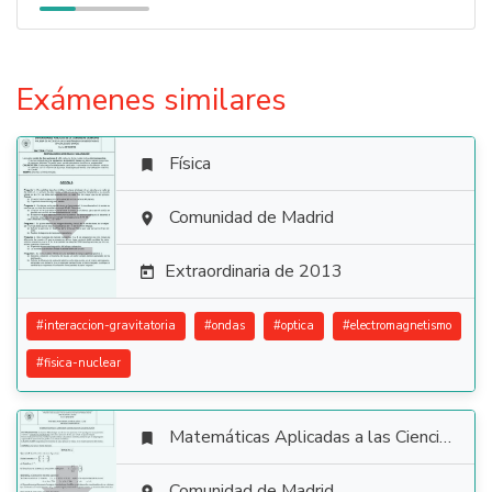
Exámenes similares
Física


Comunidad de Madrid

Extraordinaria de 2013

#
interaccion-gravitatoria
#
ondas
#
optica
#
electromagnetismo
#
fisica-nuclear
Matemáticas Aplicadas a las Ciencias Sociales

Comunidad de Madrid