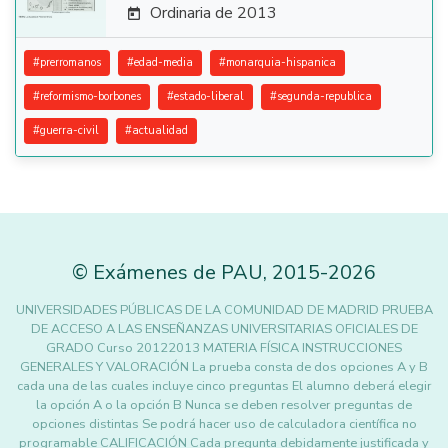
Ordinaria de 2013

#
prerromanos
#
edad-media
#
monarquia-hispanica
#
reformismo-borbones
#
estado-liberal
#
segunda-republica
#
guerra-civil
#
actualidad
©
Exámenes de PAU
,
2015
-2026
UNIVERSIDADES PÚBLICAS DE LA COMUNIDAD DE MADRID PRUEBA
DE ACCESO A LAS ENSEÑANZAS UNIVERSITARIAS OFICIALES DE
GRADO Curso 20122013 MATERIA FÍSICA INSTRUCCIONES
GENERALES Y VALORACIÓN La prueba consta de dos opciones A y B
cada una de las cuales incluye cinco preguntas El alumno deberá elegir
la opción A o la opción B Nunca se deben resolver preguntas de
opciones distintas Se podrá hacer uso de calculadora científica no
programable CALIFICACIÓN Cada pregunta debidamente justificada y