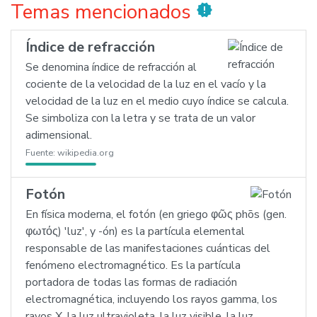
Temas mencionados
new_releases
Índice de refracción
Se denomina índice de refracción al
cociente de la velocidad de la luz en el vacío y la
velocidad de la luz en el medio cuyo índice se calcula.
Se simboliza con la letra y se trata de un valor
adimensional.
Fuente:
wikipedia.org
Fotón
En física moderna, el fotón (en griego φῶς phōs (gen.
φωτός) 'luz', y -ón) es la partícula elemental
responsable de las manifestaciones cuánticas del
fenómeno electromagnético. Es la partícula
portadora de todas las formas de radiación
electromagnética, incluyendo los rayos gamma, los
rayos X, la luz ultravioleta, la luz visible, la luz