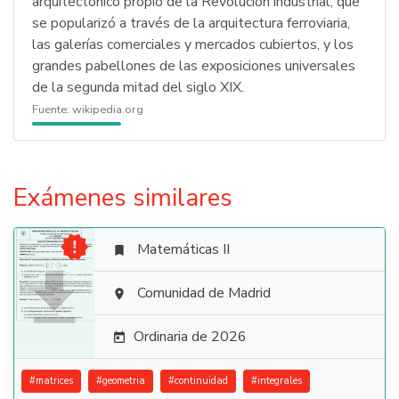
arquitectónico propio de la Revolución industrial, que
se popularizó a través de la arquitectura ferroviaria,
las galerías comerciales y mercados cubiertos, y los
grandes pabellones de las exposiciones universales
de la segunda mitad del siglo XIX.
Fuente:
wikipedia.org
Exámenes similares

Matemáticas II


Comunidad de Madrid

Ordinaria de 2026

#
matrices
#
geometria
#
continuidad
#
integrales