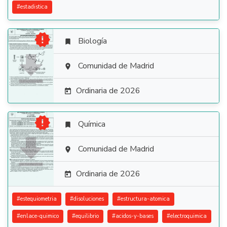
#
estadistica

Biología


Comunidad de Madrid

Ordinaria de 2026


Química


Comunidad de Madrid

Ordinaria de 2026

#
estequiometria
#
disoluciones
#
estructura-atomica
#
enlace-quimico
#
equilibrio
#
acidos-y-bases
#
electroquimica