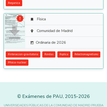
#
organica

Física


Comunidad de Madrid

Ordinaria de 2026

#
interaccion-gravitatoria
#
ondas
#
optica
#
electromagnetismo
#
fisica-nuclear
©
Exámenes de PAU
,
2015
-2026
UNIVERSIDADES PÚBLICAS DE LA COMUNIDAD DE MADRID PRUEBA