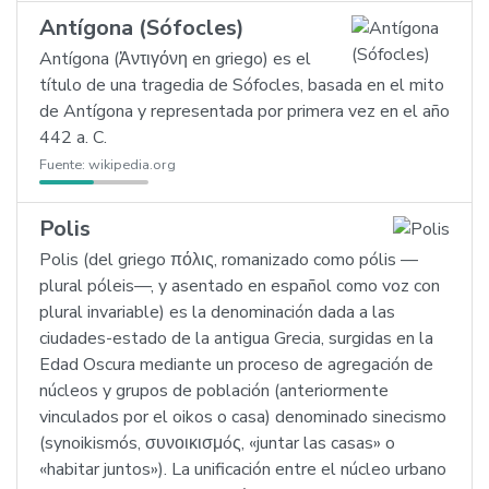
Antígona (Sófocles)
Antígona (Ἀντιγόνη en griego) es el
título de una tragedia de Sófocles, basada en el mito
de Antígona y representada por primera vez en el año
442 a. C.
Fuente:
wikipedia.org
Polis
Polis (del griego πόλις, romanizado como pólis —
plural póleis—, y asentado en español como voz con
plural invariable) es la denominación dada a las
ciudades-estado de la antigua Grecia, surgidas en la
Edad Oscura mediante un proceso de agregación de
núcleos y grupos de población (anteriormente
vinculados por el oikos o casa) denominado sinecismo
(synoikismós, συνοικισμóς, «juntar las casas» o
«habitar juntos»). La unificación entre el núcleo urbano