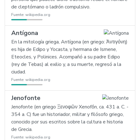
de cleptómano o ladrón compulsivo.
Fuente:
wikipedia.org
Antígona
En la mitología griega, Antígona (en griego: Ἀντιγόνη)
es hija de Edipo y Yocasta, y hermana de Ismene,
Eteocles, y Polinices. Acompañó a su padre Edipo
(rey de Tebas) al exilio y, a su muerte, regresó a la
ciudad.
Fuente:
wikipedia.org
Jenofonte
Jenofonte (en griego Ξενοφῶν Xenofṓn, ca. 431 a. C. -
354 a. C) fue un historiador, militar y filósofo griego,
conocido por sus escritos sobre la cultura e historia
de Grecia.
Fuente:
wikipedia.org