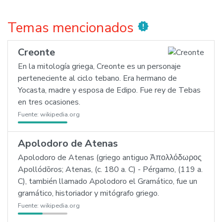
Temas mencionados
new_releases
Creonte
En la mitología griega, Creonte es un personaje
perteneciente al ciclo tebano. Era hermano de
Yocasta, madre y esposa de Edipo. Fue rey de Tebas
en tres ocasiones.
Fuente:
wikipedia.org
Apolodoro de Atenas
Apolodoro de Atenas (griego antiguo Ἀπολλόδωρος
Apollódōros; Atenas, (c. 180 a. C) - Pérgamo, (119 a.
C), también llamado Apolodoro el Gramático, fue un
gramático, historiador y mitógrafo griego.
Fuente:
wikipedia.org