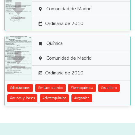

Comunidad de Madrid

Ordinaria de 2010

Química


Comunidad de Madrid

Ordinaria de 2010

#
disoluciones
#
enlace-quimico
#
termoquimica
#
equilibrio
#
acidos-y-bases
#
electroquimica
#
organica