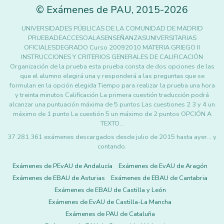
©
Exámenes de PAU
,
2015
-2026
UNIVERSIDADES PÚBLICAS DE LA COMUNIDAD DE MADRID
PRUEBADEACCESOALASENSEÑANZASUNIVERSITARIAS
OFICIALESDEGRADO Curso 20092010 MATERIA GRIEGO II
INSTRUCCIONES Y CRITERIOS GENERALES DE CALIFICACIÓN
Organización de la prueba esta prueba consta de dos opciones de las
que el alumno elegirá una y responderá a las preguntas que se
formulan en la opción elegida Tiempo para realizar la prueba una hora
y treinta minutos Calificación La primera cuestión traducción podrá
alcanzar una puntuación máxima de 5 puntos Las cuestiones 2 3 y 4 un
máximo de 1 punto La cuestión 5 un máximo de 2 puntos OPCIÓN A
TEXTO…
37.281.361 exámenes descargados desde julio de 2015 hasta ayer... y
contando.
Exámenes de PEvAU de Andalucía
Exámenes de EvAU de Aragón
Exámenes de EBAU de Asturias
Exámenes de EBAU de Cantabria
Exámenes de EBAU de Castilla y León
Exámenes de EvAU de Castilla-La Mancha
Exámenes de PAU de Cataluña