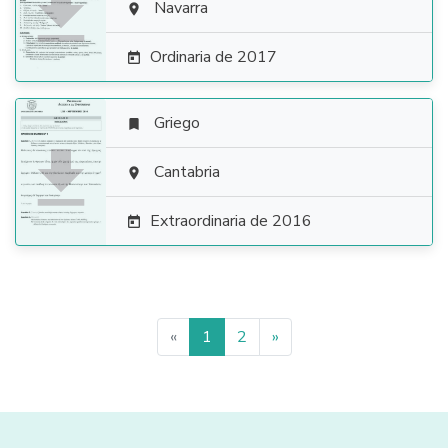

Navarra

Ordinaria de 2017

Griego


Cantabria

Extraordinaria de 2016

«
1
2
»