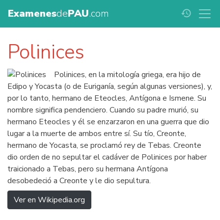
Examenes
de
PAU
.com
history
Polinices
Polinices, en la mitología griega, era hijo de
Edipo y Yocasta (o de Euriganía, según algunas versiones), y,
por lo tanto, hermano de Eteocles, Antígona e Ismene. Su
nombre significa pendenciero. Cuando su padre murió, su
hermano Eteocles y él se enzarzaron en una guerra que dio
lugar a la muerte de ambos entre sí. Su tío, Creonte,
hermano de Yocasta, se proclamó rey de Tebas. Creonte
dio orden de no sepultar el cadáver de Polinices por haber
traicionado a Tebas, pero su hermana Antígona
desobedeció a Creonte y le dio sepultura.
Ver en Wikipedia.org