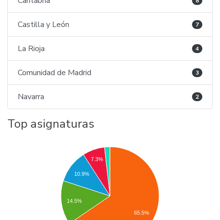
Cantabria
8
Castilla y León
7
La Rioja
4
Comunidad de Madrid
3
Navarra
2
Top asignaturas
7.3%
10.9%
14.5%
65.5%