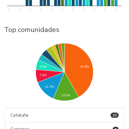
..
..
..
..
..
..
..
..
..
..
..
Top comunidades
5.5%
41.8%
7.3%
12.7%
14.5%
Cataluña
23