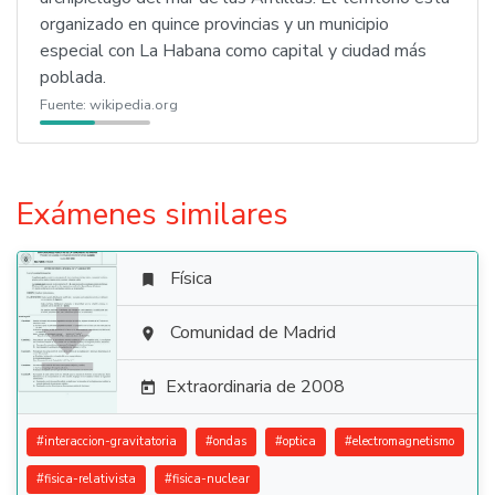
organizado en quince provincias y un municipio
especial con La Habana como capital y ciudad más
poblada.
Fuente:
wikipedia.org
Exámenes similares
Física


Comunidad de Madrid

Extraordinaria de 2008

#
interaccion-gravitatoria
#
ondas
#
optica
#
electromagnetismo
#
fisica-relativista
#
fisica-nuclear