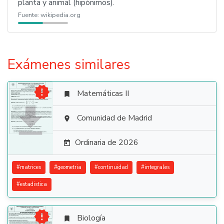
planta y animal (hipónimos).
Fuente:
wikipedia.org
Exámenes similares

Matemáticas II


Comunidad de Madrid

Ordinaria de 2026

#
matrices
#
geometria
#
continuidad
#
integrales
#
estadistica

Biología
