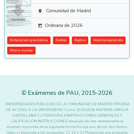

Comunidad de Madrid

Ordinaria de 2026

#
interaccion-gravitatoria
#
ondas
#
optica
#
electromagnetismo
#
fisica-nuclear
©
Exámenes de PAU
,
2015
-2026
UNIVERSIDADES PÚBLICAS DE LA COMUNIDAD DE MADRID PRUEBA
DE ACCESO A LA UNIVERSIDAD Curso 20252026 MATERIA LENGUA
CASTELLANA Y LITERATURA II INSTRUCCIONES GENERALES Y
CALIFICACIÓN INSTRUCCIONES después de leer atentamente el
examen responda de la siguiente forma Escoja uno de los dos textos
léalo y responda a las preguntas 11 12 y 13 Responda una pregunta