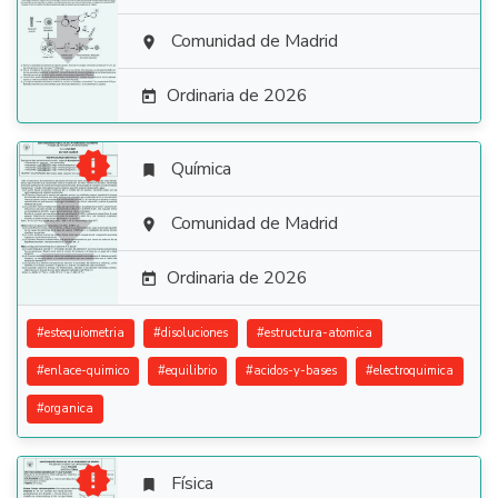

Comunidad de Madrid

Ordinaria de 2026


Química


Comunidad de Madrid

Ordinaria de 2026

#
estequiometria
#
disoluciones
#
estructura-atomica
#
enlace-quimico
#
equilibrio
#
acidos-y-bases
#
electroquimica
#
organica

Física
