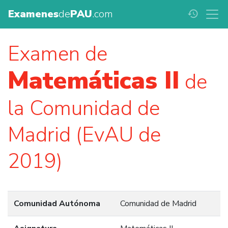
Examenes
de
PAU
.com
history
Examen de
Matemáticas II
de
la Comunidad de
Madrid (EvAU de
2019)
Comunidad Autónoma
Comunidad de Madrid