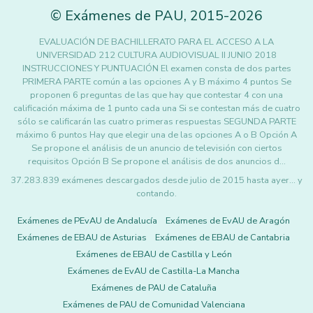
©
Exámenes de PAU
,
2015
-2026
EVALUACIÓN DE BACHILLERATO PARA EL ACCESO A LA
UNIVERSIDAD 212 CULTURA AUDIOVISUAL II JUNIO 2018
INSTRUCCIONES Y PUNTUACIÓN El examen consta de dos partes
PRIMERA PARTE común a las opciones A y B máximo 4 puntos Se
proponen 6 preguntas de las que hay que contestar 4 con una
calificación máxima de 1 punto cada una Si se contestan más de cuatro
sólo se calificarán las cuatro primeras respuestas SEGUNDA PARTE
máximo 6 puntos Hay que elegir una de las opciones A o B Opción A
Se propone el análisis de un anuncio de televisión con ciertos
requisitos Opción B Se propone el análisis de dos anuncios d…
37.283.839 exámenes descargados desde julio de 2015 hasta ayer... y
contando.
Exámenes de PEvAU de Andalucía
Exámenes de EvAU de Aragón
Exámenes de EBAU de Asturias
Exámenes de EBAU de Cantabria
Exámenes de EBAU de Castilla y León
Exámenes de EvAU de Castilla-La Mancha
Exámenes de PAU de Cataluña
Exámenes de PAU de Comunidad Valenciana