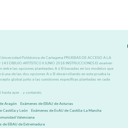
 Universidad Politécnica de Cartagena PRUEBAS DE ACCESO A LA
3 DIBUJO ARTÍSTICO II JUNIO 2016 INSTRUCCIONES El examen
ión entre las opciones planteadas A ó B basadas en los modelos que
irá una de las dos opciones A o B desarrollando en esta prueba la
epto global junto a las cuestiones específicas plantadas en cada
asta ayer... y contando.
de Aragón
Exámenes de EBAU de Asturias
 Castilla y León
Exámenes de EvAU de Castilla-La Mancha
omunidad Valenciana
s de EBAU de Extremadura