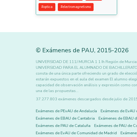
#
optica
#
electromagnetismo
©
Exámenes de PAU
,
2015
-2026
UNIVERSIDAD DE 111J MURCIA 1 1 Ih Región de Murcia
UNIVERSIDAD PARA EL ALUMNADO DE BACHILLERATO 14
consta de una única parte ofreciendo un grado de elecc
estarán expuestos en el aula del examen El alumno eleg
capacidad de observación análisis y expresión como conc
una de las propuestas…
37.277.803 exámenes descargados desde julio de 2015 h
Exámenes de PEvAU de Andalucía
Exámenes de EvAU 
Exámenes de EBAU de Cantabria
Exámenes de EBAU de
Exámenes de PAU de Cataluña
Exámenes de PAU de C
Exámenes de EvAU de Comunidad de Madrid
Exámene