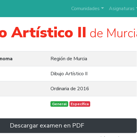
Comunidades
Asignaturas
o Artístico II
de Murci
ónoma
Región de Murcia
Dibujo Artístico II
Ordinaria de 2016
General
Específica
Descargar examen en PDF