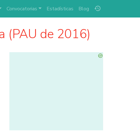
history
Convocatorias
Estadísticas
Blog
a (PAU de 2016)