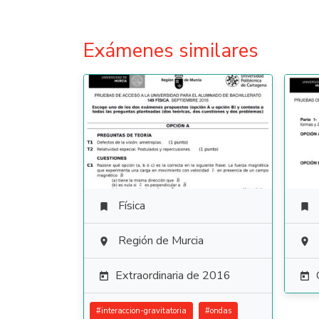
Exámenes similares
Física


Región de Murcia


Extraordinaria de 2016


#
interaccion-gravitatoria
#
ondas