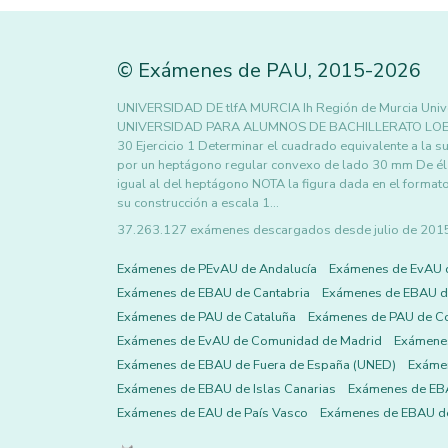
©
Exámenes de PAU
,
2015
-2026
UNIVERSIDAD DE tlfA MURCIA Ih Región de Murcia Uni
UNIVERSIDAD PARA ALUMNOS DE BACHILLERATO LOE J
30 Ejercicio 1 Determinar el cuadrado equivalente a la s
por un heptágono regular convexo de lado 30 mm De él 
igual al del heptágono NOTA la figura dada en el format
su construcción a escala 1…
37.263.127 exámenes descargados desde julio de 2015 h
Exámenes de PEvAU de Andalucía
Exámenes de EvAU 
Exámenes de EBAU de Cantabria
Exámenes de EBAU de
Exámenes de PAU de Cataluña
Exámenes de PAU de C
Exámenes de EvAU de Comunidad de Madrid
Exámene
Exámenes de EBAU de Fuera de España (UNED)
Exámen
Exámenes de EBAU de Islas Canarias
Exámenes de EBA
Exámenes de EAU de País Vasco
Exámenes de EBAU de