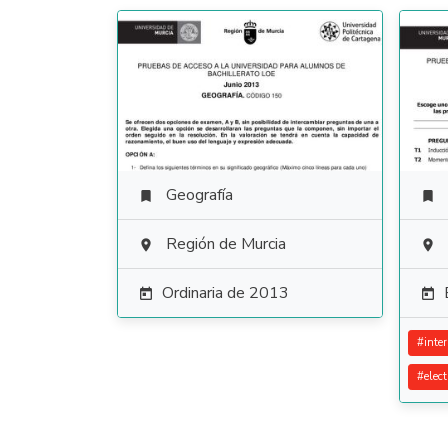
Geografía


Región de Murcia


Ordinaria de 2013


#
inte
#
elec