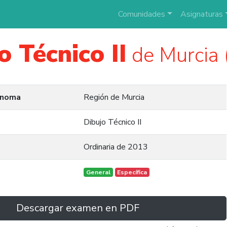
Comunidades
Asignaturas
o Técnico II
de Murcia 
ónoma
Región de Murcia
Dibujo Técnico II
Ordinaria de 2013
General
Específica
Descargar examen en PDF