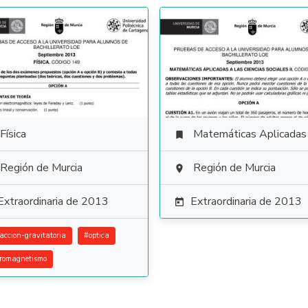
Física
Matemáticas Aplicadas a las Ciencias Soci

Región de Murcia
Región de Murcia

Extraordinaria de 2013
Extraordinaria de 2013

raccion-gravitatoria
#
optica
tromagnetismo