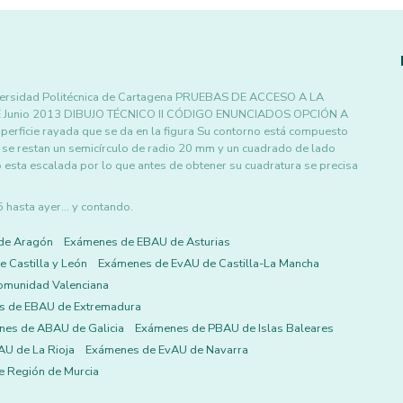
versidad Politécnica de Cartagena PRUEBAS DE ACCESO A LA
unio 2013 DIBUJO TÉCNICO II CÓDIGO ENUNCIADOS OPCIÓN A
uperficie rayada que se da en la figura Su contorno está compuesto
se restan un semicírculo de radio 20 mm y un cuadrado de lado
o esta escalada por lo que antes de obtener su cuadratura se precisa
asta ayer... y contando.
de Aragón
Exámenes de EBAU de Asturias
 Castilla y León
Exámenes de EvAU de Castilla-La Mancha
omunidad Valenciana
s de EBAU de Extremadura
es de ABAU de Galicia
Exámenes de PBAU de Islas Baleares
U de La Rioja
Exámenes de EvAU de Navarra
 Región de Murcia