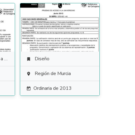
ales
Diseño

Región de Murcia

Ordinaria de 2013
