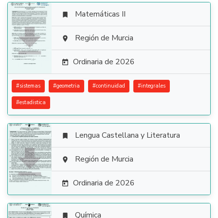
Matemáticas II


Región de Murcia

Ordinaria de 2026

#
sistemas
#
geometria
#
continuidad
#
integrales
#
estadistica
Lengua Castellana y Literatura


Región de Murcia

Ordinaria de 2026

Química
