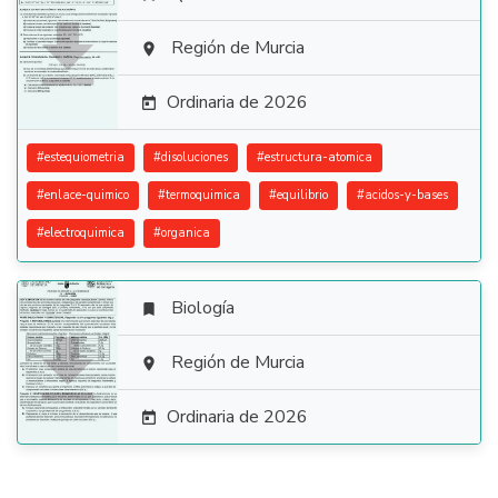

Región de Murcia

Ordinaria de 2026

#
estequiometria
#
disoluciones
#
estructura-atomica
#
enlace-quimico
#
termoquimica
#
equilibrio
#
acidos-y-bases
#
electroquimica
#
organica
Biología


Región de Murcia

Ordinaria de 2026
