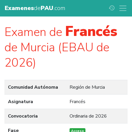
Examenes
de
PAU
.com
history
Francés
Examen de
de Murcia (EBAU de
2026)
Comunidad Autónoma
Región de Murcia
Asignatura
Francés
Convocatoria
Ordinaria de 2026
Fase
Acceso