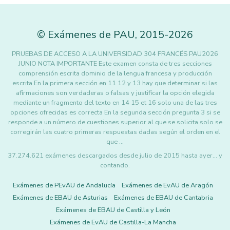
©
Exámenes de PAU
,
2015
-2026
PRUEBAS DE ACCESO A LA UNIVERSIDAD 304 FRANCÉS PAU2026
JUNIO NOTA IMPORTANTE Este examen consta de tres secciones
comprensión escrita dominio de la lengua francesa y producción
escrita En la primera sección en 11 12 y 13 hay que determinar si las
afirmaciones son verdaderas o falsas y justificar la opción elegida
mediante un fragmento del texto en 14 15 et 16 solo una de las tres
opciones ofrecidas es correcta En la segunda sección pregunta 3 si se
responde a un número de cuestiones superior al que se solicita solo se
corregirán las cuatro primeras respuestas dadas según el orden en el
que …
37.274.621 exámenes descargados desde julio de 2015 hasta ayer... y
contando.
Exámenes de PEvAU de Andalucía
Exámenes de EvAU de Aragón
Exámenes de EBAU de Asturias
Exámenes de EBAU de Cantabria
Exámenes de EBAU de Castilla y León
Exámenes de EvAU de Castilla-La Mancha