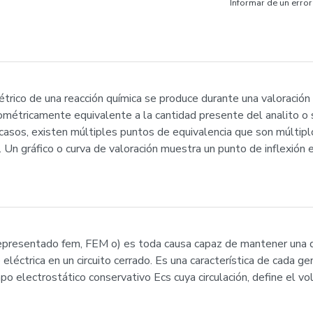
Informar de un error
trico de una reacción química se produce durante una valoración 
métricamente equivalente a la cantidad presente del analito o su
casos, existen múltiples puntos de equivalencia que son múltipl
o. Un gráfico o curva de valoración muestra un punto de inflexión
(representado fem, FEM o) es toda causa capaz de mantener una d
e eléctrica en un circuito cerrado. Es una característica de cada g
po electrostático conservativo Ecs cuya circulación, define el vo