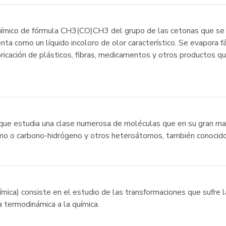
ímico de fórmula CH3(CO)CH3 del grupo de las cetonas que se 
a como un líquido incoloro de olor característico. Se evapora fá
bricación de plásticos, fibras, medicamentos y otros productos q
a que estudia una clase numerosa de moléculas que en su gran ma
no o carbono-hidrógeno y otros heteroátomos, también conocid
mica) consiste en el estudio de las transformaciones que sufre la
a termodinámica a la química.