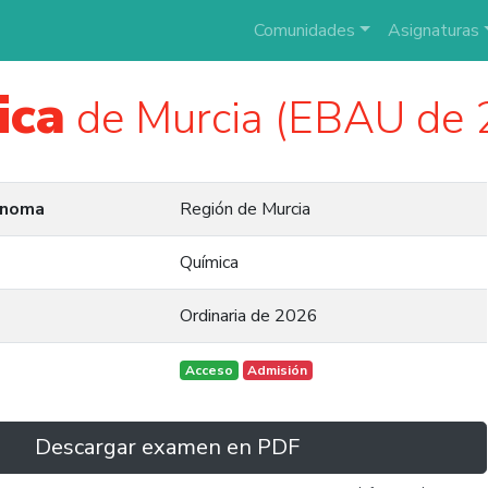
Comunidades
Asignaturas
ica
de Murcia (EBAU de 
ónoma
Región de Murcia
Química
Ordinaria de 2026
Acceso
Admisión
Descargar examen en PDF