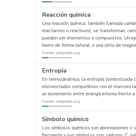
Reacción química
Una reacción química, también llamada camb
reactantes o reactivos), se transforman, ca
pueden ser elementos o compuestos. Un ejemp
hierro de forma natural, o una cinta de magn
Fuente:
wikipedia.org
Entropía
En termodinámica, la entropía (simbolizada 
microestados compatibles con el macroestado
un incremento entre energía interna frente 
Fuente:
wikipedia.org
Símbolo químico
Los símbolos químicos son abreviaciones o s
frecuente y sus símbolos son: carbono, C; oxíg