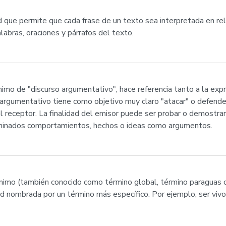
 que permite que cada frase de un texto sea interpretada en re
alabras, oraciones y párrafos del texto.
imo de "discurso argumentativo", hace referencia tanto a la expr
 argumentativo tiene como objetivo muy claro "atacar" o defender
l receptor. La finalidad del emisor puede ser probar o demostrar un
erminados comportamientos, hechos o ideas como argumentos.
ónimo (también conocido como término global, término paraguas o
idad nombrada por un término más específico. Por ejemplo, ser viv