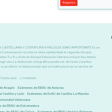
#
organica
CASTELLANA Y LITERATURA II PAU2026 JUNIO IMPORTANTE Es un
e Comunicación escrita no tiene optatividad el segundo bloque
tas 5 y 6 y el tercer bloque Educación literaria incluye dos textos
legir uno La deducción ortográfica puede ser de hasta 2 puntos
ue su profesor le desaconsejó que se matriculase en la carrera de
asta ayer... y contando.
de Aragón
Exámenes de EBAU de Asturias
 Castilla y León
Exámenes de EvAU de Castilla-La Mancha
omunidad Valenciana
s de EBAU de Extremadura
es de ABAU de Galicia
Exámenes de PBAU de Islas Baleares