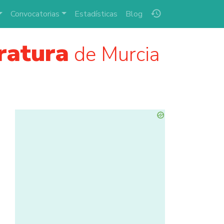
history
Convocatorias
Estadísticas
Blog
ratura
de Murcia