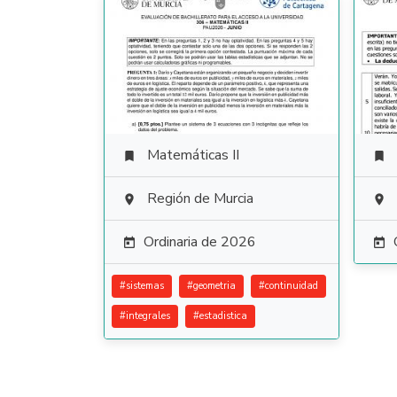
Matemáticas II


Región de Murcia


Ordinaria de 2026


#
sistemas
#
geometria
#
continuidad
#
integrales
#
estadistica