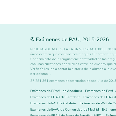
©
Exámenes de PAU
,
2015
-2026
PRUEBAS DE ACCESO A LA UNIVERSIDAD 301 LENGUA 
único examen que contiene tres bloques El primer bloqu
Conocimiento de la lengua tiene optatividad en las pregun
con unas cuestiones sobre ellos entre los que hay que e
Verán Yo les iba a contar la historia de la alumna a la q
periodismo …
37.281.361 exámenes descargados desde julio de 2015 h
Exámenes de PEvAU de Andalucía
Exámenes de EvAU 
Exámenes de EBAU de Cantabria
Exámenes de EBAU de
Exámenes de PAU de Cataluña
Exámenes de PAU de C
Exámenes de EvAU de Comunidad de Madrid
Exámene
Exámenes de EBAU de Fuera de España (UNED)
Exámen