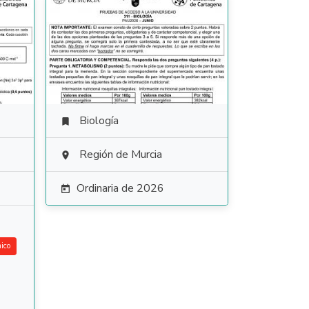
Biología

Región de Murcia

Ordinaria de 2026

ico