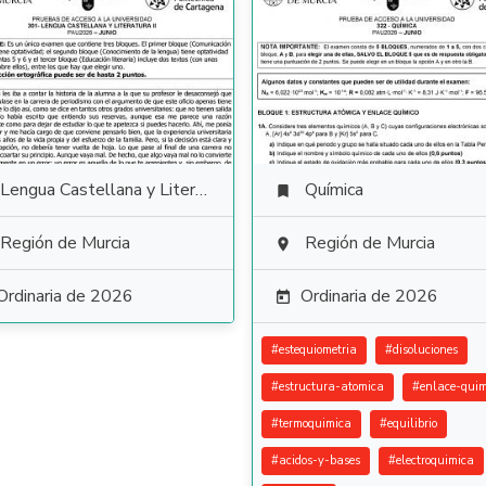
Lengua Castellana y Literatura
Química

Región de Murcia
Región de Murcia

Ordinaria de 2026
Ordinaria de 2026

#
estequiometria
#
disoluciones
#
estructura-atomica
#
enlace-quim
#
termoquimica
#
equilibrio
#
acidos-y-bases
#
electroquimica