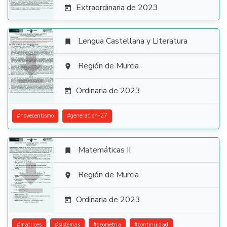
Extraordinaria de 2023

Lengua Castellana y Literatura


Región de Murcia

Ordinaria de 2023

#
novecentismo
#
generacion-27
Matemáticas II


Región de Murcia

Ordinaria de 2023

#
matrices
#
sistemas
#
geometria
#
continuidad