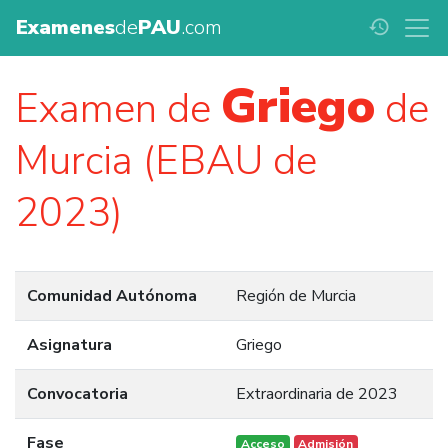
Examenes
de
PAU
.com
history
Griego
Examen de
de
Murcia (EBAU de
2023)
Comunidad Autónoma
Región de Murcia
Asignatura
Griego
Convocatoria
Extraordinaria de 2023
Fase
Acceso
Admisión