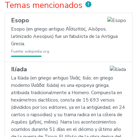
Temas mencionados
new_releases
Esopo
Esopo (en griego antiguo Αἴσωπος, Aísōpos,
latinizado Aesopus) fue un fabulista de la Antigua
Grecia.
Fuente:
wikipedia.org
Ilíada
La Ilíada (en griego antiguo Ἰλιάς: Iliás; en griego
moderno Ιλιάδα: Iliáda) es una epopeya griega,
atribuida tradicionalmente a Homero. Compuesta en
hexámetros dactílicos, consta de 15 693 versos
(divididos por los editores, ya en la antigüedad, en 24
cantos o rapsodias) y su trama radica en la cólera de
Aquiles (μῆνις, mênis). Narra los acontecimientos
ocurridos durante 51 días en el décimo y último año
de la guerra de Troya. El título de la obra deriva del