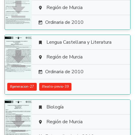

Región de Murcia

Ordinaria de 2010

Lengua Castellana y Literatura


Región de Murcia

Ordinaria de 2010

#
generacion-27
#
teatro-previo-39
Biología


Región de Murcia
