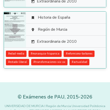
Extraordinaria de 2010

Historia de España


Región de Murcia

Extraordinaria de 2010

#
edad-media
#
monarquia-hispanica
#
reformismo-borbones
#
estado-liberal
#
transformaciones-xix-xx
#
actualidad
©
Exámenes de PAU
,
2015
-2026
UNIVERSIDAD DE MURCIA I Región de Murcia Universidad Politécnica