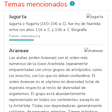
Temas mencionados
new_releases
Jugurta
Jugurta o Yugurta (160-106 a. C), fue rey de Numidia
entre los años 116 a. C. y 106 a. C. Biografía.
Fuente:
wikipedia.org
Araneae
Las arañas (orden Araneae) son el orden más
numeroso de la clase Arachnida, lejanamente
emparentadas con otros grupos de artrópodos, como
los insectos, con los que no deben confundirse. El
orden Araneae es el séptimo en diversidad total de
especies respecto al resto de diversidad de
organismos. El grupo está abundantemente
representado en todos los continentes, excepto en
la Antártida. Todas son depredadoras, generalmente
solitarias, de pequeños animales. Tienen glándulas