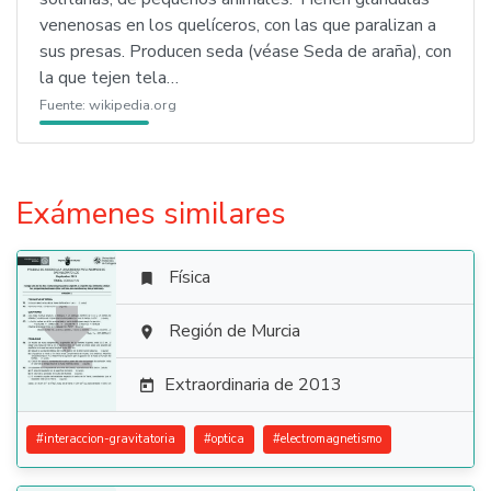
venenosas en los quelíceros, con las que paralizan a
sus presas. Producen seda (véase Seda de araña), con
la que tejen tela…
Fuente:
wikipedia.org
Exámenes similares
Física


Región de Murcia

Extraordinaria de 2013

#
interaccion-gravitatoria
#
optica
#
electromagnetismo