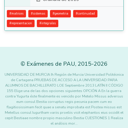
#
matrices
#
sistemas
#
geometria
#
continuidad
#
representacion
#
integrales
©
Exámenes de PAU
,
2015
-2026
UNIVERSIDAD DE MURCIA Ih Región de Murcia Universidad Politécnica
de Cartagena PRUEBAS DE ACCESO A LA UNIVERSIDAD PARA
ALUMNOS DE BACHILLERATO LOE Septiembre 2013 LATÍN II CÓDIGO
155 Elige una de las dos opciones siguientes OPCIÓN A En la guerra
contra Yugurta éste finalmente es vencido por Metelo Missus adversus
eum consul Bestia corruptus regis pecunia pacem cum eo
flagitiosissimam fecit quae a senatu improbata est Postea missus est
Metellus consul Iugurtham variis proeliis vicit elephantos eius occidit et
cepit Bestiaae nombre propio masculino Bestia CUESTIONES 1 Realiza
el análisis mor…