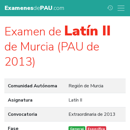
Examenes
de
PAU
.com
history
Latín II
Examen de
de Murcia (PAU de
2013)
Comunidad Autónoma
Región de Murcia
Asignatura
Latín II
Convocatoria
Extraordinaria de 2013
Fase
General
Específica