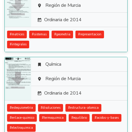

Región de Murcia

Ordinaria de 2014

#
matrices
#
sistemas
#
geometria
#
representacion
#
integrales
Química


Región de Murcia

Ordinaria de 2014

#
estequiometria
#
disoluciones
#
estructura-atomica
#
enlace-quimico
#
termoquimica
#
equilibrio
#
acidos-y-bases
#
electroquimica