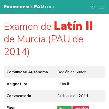
Examenes
de
PAU
.com
history
Latín II
Examen de
de Murcia (PAU de
2014)
Comunidad Autónoma
Región de Murcia
Asignatura
Latín II
Convocatoria
Ordinaria de 2014
Fase
General
Específica