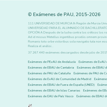
©
Exámenes de PAU
,
2015
-2026
111 UNIVERSIDAD DE MURCIA Ih Región de Murcia Univ
UNIVERSIDAD PARA EL ALUMNADO DE BACHILLERATO 155 L
OPCIÓN A Después de la lucha contra los créticos los r
Ad id missus Metellus ingentibus proeliis omnem provinc
Romanis toto orbe victoribus sola navigatio tuta non es
Realiza el análisi…
37.267.440 exámenes descargados desde julio de 2015 h
Exámenes de PEvAU de Andalucía
Exámenes de EvAU 
Exámenes de EBAU de Cantabria
Exámenes de EBAU de
Exámenes de PAU de Cataluña
Exámenes de PAU de C
Exámenes de EvAU de Comunidad de Madrid
Exámene
Exámenes de EBAU de Fuera de España (UNED)
Exámen
Exámenes de EBAU de Islas Canarias
Exámenes de EBA
Exámenes de EAU de País Vasco
Exámenes de EBAU de