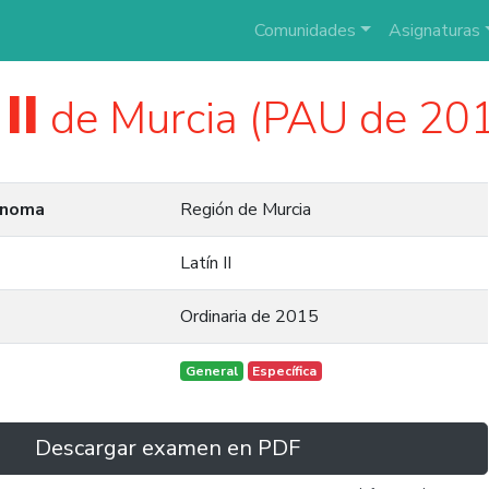
Comunidades
Asignaturas
II
de Murcia (PAU de 20
ónoma
Región de Murcia
Latín II
Ordinaria de 2015
General
Específica
Descargar examen en PDF