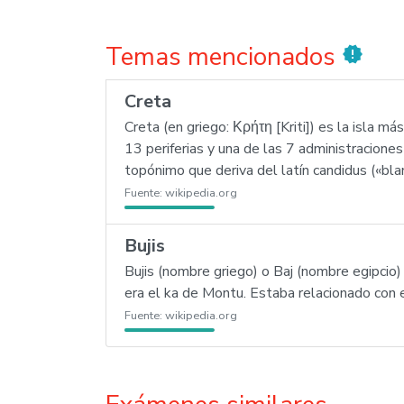
Temas mencionados
new_releases
Creta
Creta (en griego: Κρήτη [Kriti]) es la isla 
13 periferias y una de las 7 administracione
topónimo que deriva del latín candidus («bla
Fuente:
wikipedia.org
Bujis
Bujis (nombre griego) o Baj (nombre egipcio) 
era el ka de Montu. Estaba relacionado con e
Fuente:
wikipedia.org