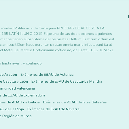
ersidad Politécnica de Cartagena PRUEBAS DE ACCESO A LA
ATÍN II JUNIO 2015 Elige una de las dos opciones siguientes
omanos tienen el problema de los piratas Bellum Creticum ortum est
iam cepit Dum haec geruntur piratae omnia maria infestabant ita ut
set Metellusi Metelo Creticusaum crético adj de Creta CUESTIONES 1
asta ayer... y contando.
de Aragón
Exámenes de EBAU de Asturias
 Castilla y León
Exámenes de EvAU de Castilla-La Mancha
omunidad Valenciana
s de EBAU de Extremadura
es de ABAU de Galicia
Exámenes de PBAU de Islas Baleares
U de La Rioja
Exámenes de EvAU de Navarra
 Región de Murcia