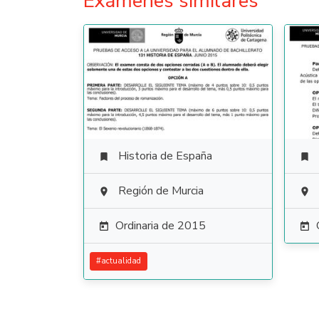
Exámenes similares
Historia de España


Región de Murcia


Ordinaria de 2015


#
actualidad