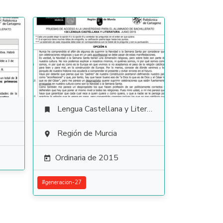
Lengua Castellana y Literatura

Región de Murcia

Ordinaria de 2015

#
generacion-27