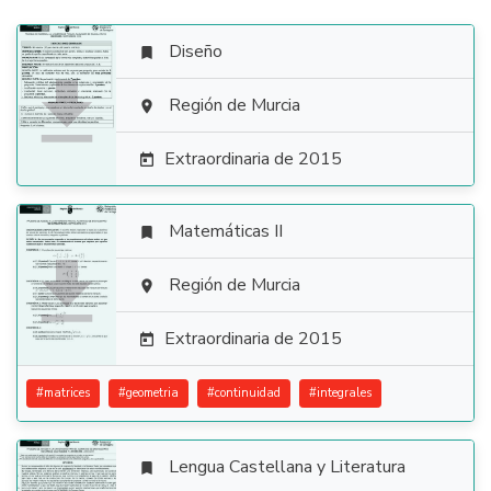
Diseño


Región de Murcia

Extraordinaria de 2015

Matemáticas II


Región de Murcia

Extraordinaria de 2015

#
matrices
#
geometria
#
continuidad
#
integrales
Lengua Castellana y Literatura
