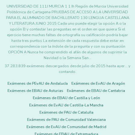
UNIVERSIDAD DE 111J MURCIA 1 1 Ih Región de Murcia Universidad
Politécnica de Cartagena PRUEBAS DE ACCESO A LA UNIVERSIDAD
PARA EL ALUMNADO DE BACHILLERATO 130 LENGUA CASTELLANA
Y LITERATURA JUNIO 2015 Cada uno puede elegir la opción A o la
opción B y contestar las preguntas en el orden en que quiera Si el
ejercicio tiene muchas faltas de ortografía su calificación podría bajar
hasta tres puntos La extensión de cada respuesta debe estar en
correspondencia con la índole de la pregunta y con su puntuación
OPCIÓN A Nunca he comprendido el afán de algunos de suprimir la
Navidad o la Semana San…
37.283.839 exámenes descargados desde julio de 2015 hasta ayer... y
contando.
Exámenes de PEvAU de Andalucía
Exámenes de EvAU de Aragón
Exámenes de EBAU de Asturias
Exámenes de EBAU de Cantabria
Exámenes de EBAU de Castilla y León
Exámenes de EvAU de Castilla-La Mancha
Exámenes de PAU de Cataluña
Exámenes de PAU de Comunidad Valenciana
Exámenes de EvAU de Comunidad de Madrid
Exámenes de EBAU de Extremadura