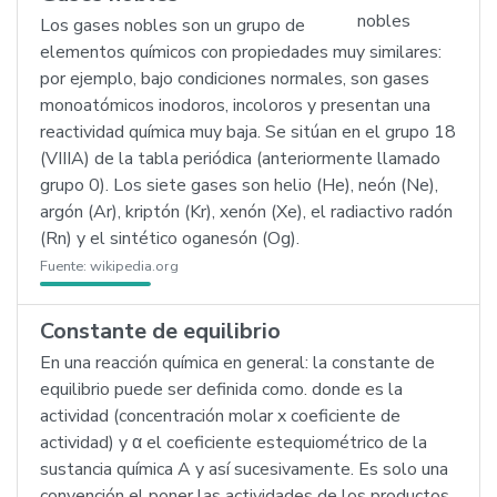
Los gases nobles son un grupo de
elementos químicos con propiedades muy similares:
por ejemplo, bajo condiciones normales, son gases
monoatómicos inodoros, incoloros y presentan una
reactividad química muy baja. Se sitúan en el grupo 18
(VIIIA) de la tabla periódica (anteriormente llamado
grupo 0). Los siete gases son helio (He), neón (Ne),
argón (Ar), kriptón (Kr), xenón (Xe), el radiactivo radón
(Rn) y el sintético oganesón (Og).
Fuente:
wikipedia.org
Constante de equilibrio
En una reacción química en general: la constante de
equilibrio puede ser definida como. donde es la
actividad (concentración molar x coeficiente de
actividad) y α el coeficiente estequiométrico de la
sustancia química A y así sucesivamente. Es solo una
convención el poner las actividades de los productos