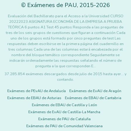
©
Exámenes de PAU
,
2015
-2026
Evaluación del Bachillerato para el Acceso a la Universidad CURSO
20222023 ASIGNATURA ECONOMÍA DE LA EMPRESA A PRUEBA
TEÓRICA 6 puntos A1 Test 45 puntos Responda a las preguntas de
tres de los seis grupos de cuestiones que figuran a continuación Cada
uno de los grupos está formado por cinco preguntas de test Las
respuestas deben escribirse en la primera página del cuadernillo en
tres columnas Cada una de las columnas estará encabezada por el
nombre del bloque temático correspondiente Seguidamente se
indicarán ordenadamente las respuestas señalando el número de
pregunta a la que corresponden E…
37.285.854 exámenes descargados desde julio de 2015 hasta ayer... y
contando.
Exámenes de PEvAU de Andalucía
Exámenes de EvAU de Aragón
Exámenes de EBAU de Asturias
Exámenes de EBAU de Cantabria
Exámenes de EBAU de Castilla y León
Exámenes de EvAU de Castilla-La Mancha
Exámenes de PAU de Cataluña
Exámenes de PAU de Comunidad Valenciana