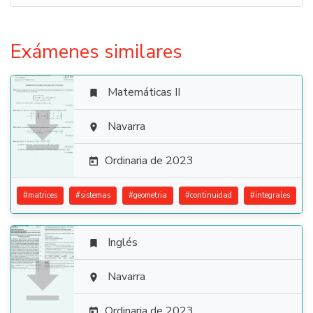
Exámenes similares
Matemáticas II


Navarra

Ordinaria de 2023

#
matrices
#
sistemas
#
geometria
#
continuidad
#
integrales
Inglés


Navarra

Ordinaria de 2023
