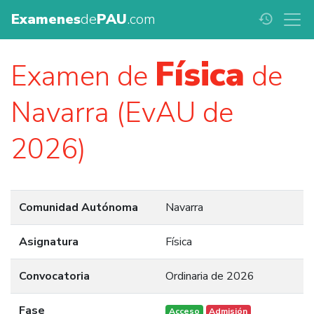
Examenes
de
PAU
.com
history
Física
Examen de
de
Navarra (EvAU de
2026)
Comunidad Autónoma
Navarra
Asignatura
Física
Convocatoria
Ordinaria de 2026
Fase
Acceso
Admisión