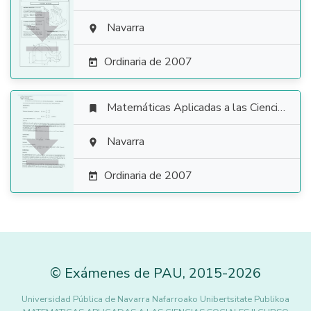

Navarra

Ordinaria de 2007

Matemáticas Aplicadas a las Ciencias Sociales


Navarra

Ordinaria de 2007

©
Exámenes de PAU
,
2015
-2026
Universidad Pública de Navarra Nafarroako Unibertsitate Publikoa