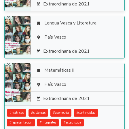
Extraordinaria de 2021

Lengua Vasca y Literatura


País Vasco

Extraordinaria de 2021

Matemáticas II


País Vasco

Extraordinaria de 2021

#
matrices
#
sistemas
#
geometria
#
continuidad
#
representacion
#
integrales
#
estadistica