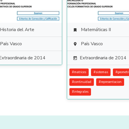
Historia del Arte
Matemáticas II

País Vasco
País Vasco

Extraordinaria de 2014
Extraordinaria de 2014

#
matrices
#
sistemas
#
geometr
#
continuidad
#
representacion
#
integrales