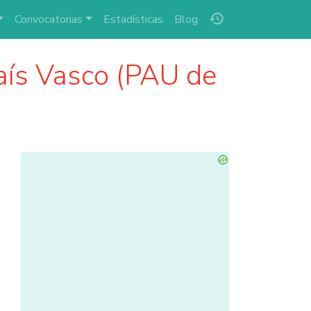
history
Convocatorias
Estadísticas
Blog
aís Vasco (PAU de