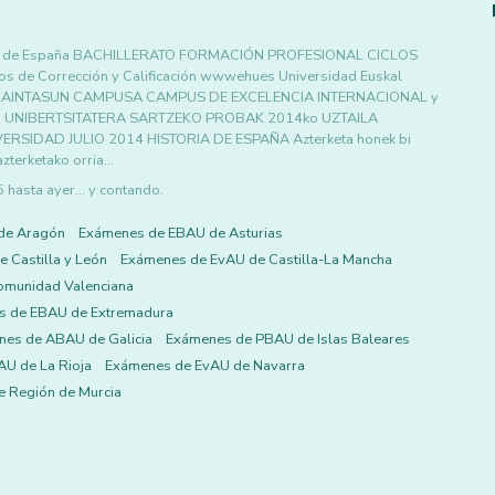
a de España BACHILLERATO FORMACIÓN PROFESIONAL CICLOS
de Corrección y Calificación wwwehues Universidad Euskal
O BIKAINTASUN CAMPUSA CAMPUS DE EXCELENCIA INTERNACIONAL y
itatea UNIBERTSITATERA SARTZEKO PROBAK 2014ko UZTAILA
RSIDAD JULIO 2014 HISTORIA DE ESPAÑA Azterketa honek bi
azterketako orria…
asta ayer... y contando.
de Aragón
Exámenes de EBAU de Asturias
 Castilla y León
Exámenes de EvAU de Castilla-La Mancha
omunidad Valenciana
s de EBAU de Extremadura
es de ABAU de Galicia
Exámenes de PBAU de Islas Baleares
U de La Rioja
Exámenes de EvAU de Navarra
 Región de Murcia