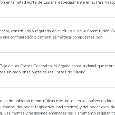
ron en la mitad norte de España, especialmente en el País Vas
ol, constituido y regulado en el título III de la Constitución. D
 una configuración bicameral asimétrica, compuestas por:…
aja de las Cortes Generales, el órgano constitucional que repr
tes, ubicado en la plaza de las Cortes de Madrid.
rmas de gobierno democráticas existentes en los países occident
l control del poder legislativo (parlamento) y del poder ejecutivo
s). Las normas y decisiones emanadas del Parlamento regulan no