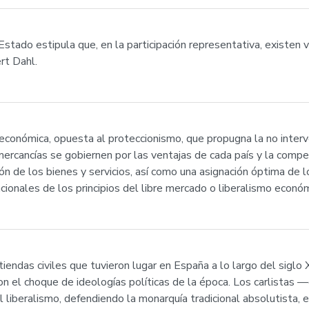
l Estado estipula que, en la participación representativa, existen
rt Dahl.
 económica, opuesta al proteccionismo, que propugna la no interv
 mercancías se gobiernen por las ventajas de cada país y la comp
ión de los bienes y servicios, así como una asignación óptima de 
ionales de los principios del libre mercado o liberalismo económic
tiendas civiles que tuvieron lugar en España a lo largo del siglo X
on el choque de ideologías políticas de la época. Los carlistas 
 liberalismo, defendiendo la monarquía tradicional absolutista, e