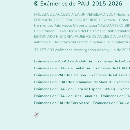
©
Exámenes de PAU
,
2015
-2026
PRUEBA DE ACCESO A LA UNIVERSIDAD 2014 Histori
FORMATIVOS DE GRADO SUPERIOR 1 Examen 1 Criterios 
Herriko del País Vasco Unibertsitatea NAZIOARTEK
Universidad Euskal Herriko del País Vasco Uniberts
ESPAINIAKO HISTORIA PRUEBAS DE ACCESO A LA UNIVE
aukera ditu Horietako bat erantzun behar duzu Ez ahaztu 
37.277.803 exámenes descargados desde julio de 2015 h
Exámenes de PEvAU de Andalucía
Exámenes de EvAU 
Exámenes de EBAU de Cantabria
Exámenes de EBAU de
Exámenes de PAU de Cataluña
Exámenes de PAU de C
Exámenes de EvAU de Comunidad de Madrid
Exámene
Exámenes de EBAU de Fuera de España (UNED)
Exámen
Exámenes de EBAU de Islas Canarias
Exámenes de EBA
Exámenes de EAU de País Vasco
Exámenes de EBAU de