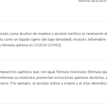
Informar de un error
cido como alcohol de madera o alcohol metílico (o raramente al
a como un líquido ligero (de baja densidad), incoloro, inflamabl
 Su fórmula química es CH3OH (CH4O).
mpuestos químicos que, con igual fórmula molecular (fórmula quí
nforman su molécula, presentan estructuras químicas distintas, 
ros. Por ejemplo, el alcohol etílico o etanol y el éter dimetíli