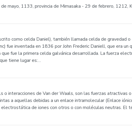
 de mayo, 1133, provincia de Mimasaka - 29 de febrero, 1212, Ki
escrito como celda Daniel), también llamada celda de gravedad o
inc) fue inventada en 1836 por John Frederic Daniell, que era un 
 que fue la primera celda galvánica desarrollada. La fuerza elect
 que tiene lugar es:…
ls o interacciones de Van der Waals, son las fuerzas atractivas 
ntas a aquellas debidas a un enlace intramolecular (Enlace iónic
ón electrostática de iones con otros o con moléculas neutras. El t