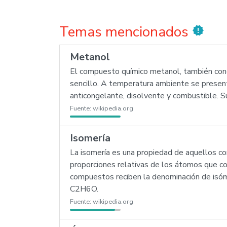
Temas mencionados
new_releases
Metanol
El compuesto químico metanol, también cono
sencillo. A temperatura ambiente se present
anticongelante, disolvente y combustible.
Fuente:
wikipedia.org
Isomería
La isomería es una propiedad de aquellos co
proporciones relativas de los átomos que co
compuestos reciben la denominación de isóme
C2H6O.
Fuente:
wikipedia.org