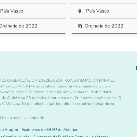
País Vasco
País Vasco

Ordinaria de 2022
Ordinaria de 2022

RTZEKO EBALUAZIOA 2022ko EZOHIKOA EVALUACIÓN PARA EL
KA QUÍMICA Proposatutako hamar ariketa hauetako BOSTi
n kodea jartzea Ez erantzun ezer inprimaki honetan Proba idatzi
aude A Multzoa 25 puntuko 4 buruketa ditu 2ri erantzun behar diezu B
u C Multzoa 15 puntuko lau galdera ditu 2ri erantzun behar diezu
asta ayer... y contando.
de Aragón
Exámenes de EBAU de Asturias