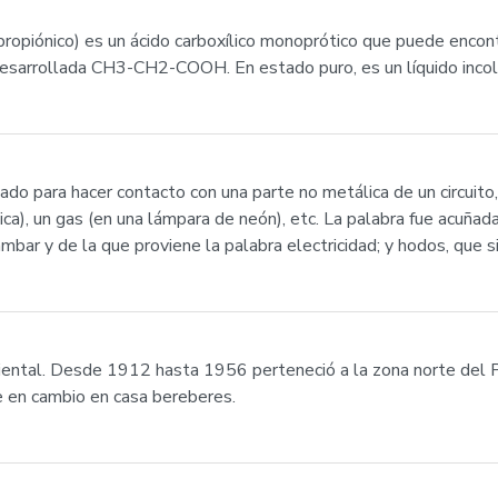
propiónico) es un ácido carboxílico monoprótico que puede encon
arrollada CH3-CH2-COOH. En estado puro, es un líquido incoloro
zado para hacer contacto con una parte no metálica de un circuit
nica), un gas (en una lámpara de neón), etc. La palabra fue acuñad
ámbar y de la que proviene la palabra electricidad; y hodos, que si
Oriental. Desde 1912 hasta 1956 perteneció a la zona norte del
e en cambio en casa bereberes.