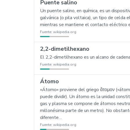
Puente salino
Un puente salino, en química, es un disposit
galvánica (o pila voltaica), un tipo de celda
mientras se mantiene el contacto eléctrico en
Fuente:
wikipedia.org
2,2-dimetilhexano
El 2,2-dimetilhexano es un alcano de caden
Fuente:
wikipedia.org
Átomo
«Átomo» proviene del griego ἄτομον («átomon»)
puede dividir). Un átomo es la unidad const
gas y plasma se compone de átomos neutros
millonésima parte de un metro). No obstante
diferente…
Fuente:
wikipedia.org