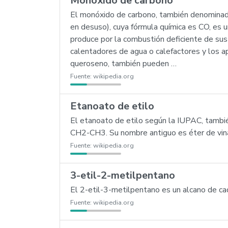
Monóxido de carbono
El monóxido de carbono, también denominado 
en desuso), cuya fórmula química es CO, es 
produce por la combustión deficiente de sust
calentadores de agua o calefactores y los a
queroseno, también pueden …
Fuente:
wikipedia.org
Etanoato de etilo
El etanoato de etilo según la IUPAC, tambi
CH2-CH3. Su nombre antiguo es éter de vina
Fuente:
wikipedia.org
3-etil-2-metilpentano
El 2-etil-3-metilpentano es un alcano de c
Fuente:
wikipedia.org