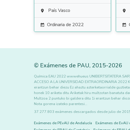
País Vasco


Ordinaria de 2022


©
Exámenes de PAU
,
2015
-2026
Química EAU 2022 wwwehueus UNIBERTSITATERA SA
ACCESO A LA UNIVERSIDAD EXTRAORDINARIA 2022 KIMI
erantzun behar diezu Ez ahaztu azterketaorrialde guztieta
honek 10 ariketa ditu Ariketak hiru multzotan banatuta d
Multzoa 2 puntuko bi galdera ditu 1i erantzun behar dioz
Nota gorena izateko parentesi…
37.277.803 exámenes descargados desde julio de 2015 h
Exámenes de PEvAU de Andalucía
Exámenes de EvAU 