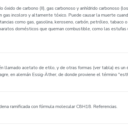
óxido de carbono (II), gas carbonoso y anhídrido carbonoso (lo
un gas incoloro y altamente tóxico. Puede causar la muerte cuand
ancias como gas, gasolina, keroseno, carbón, petróleo, tabaco o
paratos domésticos que queman combustible, como las estufas u 
én llamado acetato de etilo, y de otras formas (ver tabla) es u
gre, en alemán Essig-Äther, de donde proviene el término "esth
adena ramificada con fórmula molecular C8H18. Referencias.