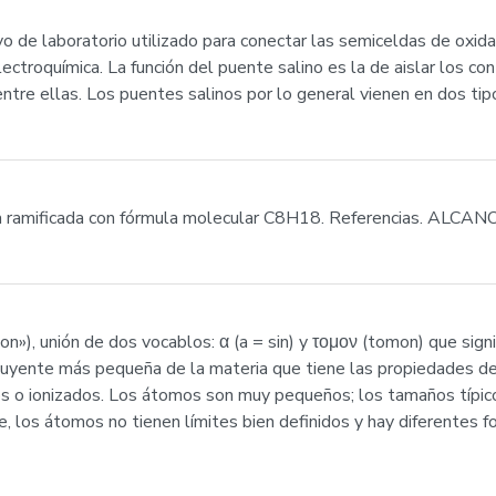
ivo de laboratorio utilizado para conectar las semiceldas de oxid
 electroquímica. La función del puente salino es la de aislar los c
tre ellas. Los puentes salinos por lo general vienen en dos tipos
a ramificada con fórmula molecular C8H18. Referencias. ALCANO
, unión de dos vocablos: α (a = sin) y τομον (tomon) que signific
ituyente más pequeña de la materia que tiene las propiedades de 
 o ionizados. Los átomos son muy pequeños; los tamaños típico
, los átomos no tienen límites bien definidos y hay diferentes f