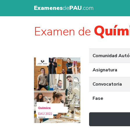
Examenes
de
PAU
.com
Quím
Examen de
Comunidad Aut
Asignatura
Convocatoria
Fase