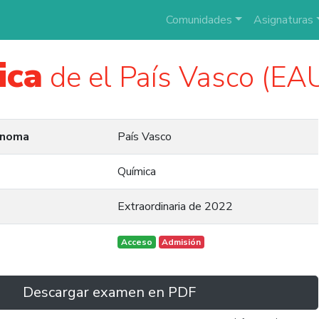
Comunidades
Asignaturas
ica
de el País Vasco (EA
ónoma
País Vasco
Química
Extraordinaria de 2022
Acceso
Admisión
Descargar examen en PDF