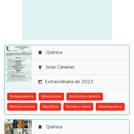
Química


Islas Canarias

Extraordinaria de 2023

#
estequiometria
#
disoluciones
#
estructura-atomica
#
enlace-quimico
#
equilibrio
#
acidos-y-bases
#
electroquimica
Química
