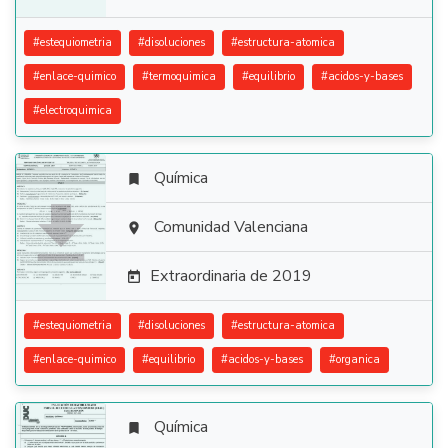
#
estequiometria
#
disoluciones
#
estructura-atomica
#
enlace-quimico
#
termoquimica
#
equilibrio
#
acidos-y-bases
#
electroquimica
Química


Comunidad Valenciana

Extraordinaria de 2019

#
estequiometria
#
disoluciones
#
estructura-atomica
#
enlace-quimico
#
equilibrio
#
acidos-y-bases
#
organica
Química
