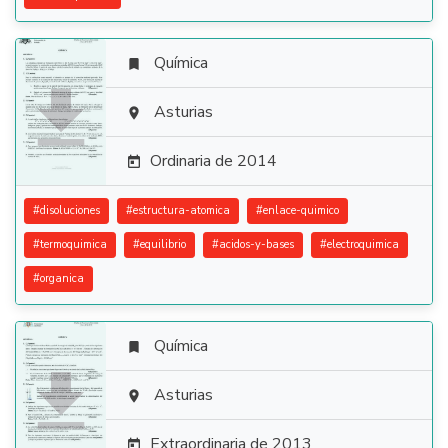
Química


Asturias

Ordinaria de 2014

#
disoluciones
#
estructura-atomica
#
enlace-quimico
#
termoquimica
#
equilibrio
#
acidos-y-bases
#
electroquimica
#
organica
Química


Asturias

Extraordinaria de 2013
