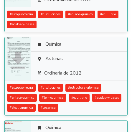

#
estequiometria
#
disoluciones
#
enlace-quimico
#
equilibrio
#
acidos-y-bases
Química


Asturias

Ordinaria de 2012

#
estequiometria
#
disoluciones
#
estructura-atomica
#
enlace-quimico
#
termoquimica
#
equilibrio
#
acidos-y-bases
#
electroquimica
#
organica
Química
