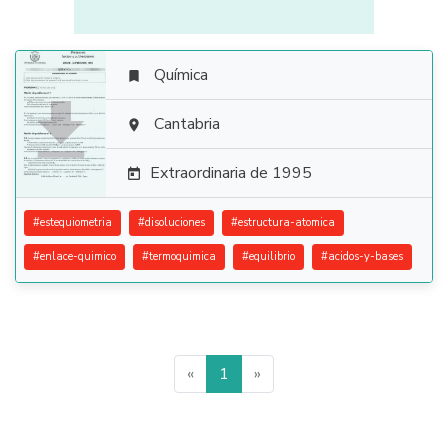
Química


Cantabria

Extraordinaria de 1995

#
estequiometria
#
disoluciones
#
estructura-atomica
#
enlace-quimico
#
termoquimica
#
equilibrio
#
acidos-y-bases
«
1
»