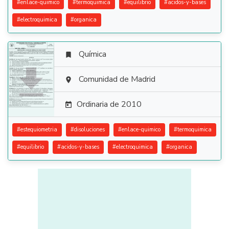
#
enlace-quimico
#
termoquimica
#
equilibrio
#
acidos-y-bases
#
electroquimica
#
organica
Química


Comunidad de Madrid

Ordinaria de 2010

#
estequiometria
#
disoluciones
#
enlace-quimico
#
termoquimica
#
equilibrio
#
acidos-y-bases
#
electroquimica
#
organica