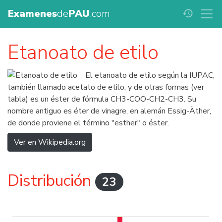
Examenes
de
PAU
.com
history
Etanoato de etilo
El etanoato de etilo según la IUPAC,
también llamado acetato de etilo, y de otras formas (ver
tabla) es un éster de fórmula CH3-COO-CH2-CH3. Su
nombre antiguo es éter de vinagre, en alemán Essig-Äther,
de donde proviene el término "esther" o éster.
Ver en Wikipedia.org
Distribución
23