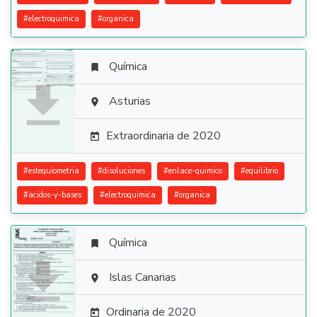
#
electroquimica
#
organica
Química


Asturias

Extraordinaria de 2020

#
estequiometria
#
disoluciones
#
enlace-quimico
#
equilibrio
#
acidos-y-bases
#
electroquimica
#
organica
Química


Islas Canarias

Ordinaria de 2020
