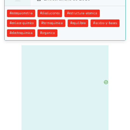
#
estequiometria
#
disoluciones
#
estructura-atomica
#
enlace-quimico
#
termoquimica
#
equilibrio
#
acidos-y-bases
#
electroquimica
#
organica