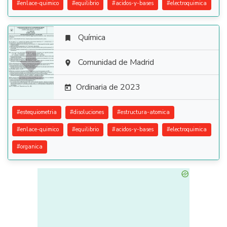
#
enlace-quimico
#
equilibrio
#
acidos-y-bases
#
electroquimica
Química


Comunidad de Madrid

Ordinaria de 2023

#
estequiometria
#
disoluciones
#
estructura-atomica
#
enlace-quimico
#
equilibrio
#
acidos-y-bases
#
electroquimica
#
organica