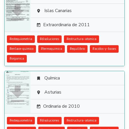

Islas Canarias

Extraordinaria de 2011

#
estequiometria
#
disoluciones
#
estructura-atomica
#
enlace-quimico
#
termoquimica
#
equilibrio
#
acidos-y-bases
#
organica
Química


Asturias

Ordinaria de 2010

#
estequiometria
#
disoluciones
#
estructura-atomica