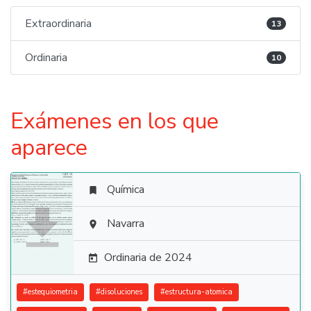
Extraordinaria
13
Ordinaria
10
Exámenes en los que
aparece
Química


Navarra

Ordinaria de 2024

#
estequiometria
#
disoluciones
#
estructura-atomica