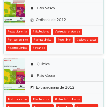

País Vasco

Ordinaria de 2012

#
estequiometria
#
disoluciones
#
estructura-atomica
#
enlace-quimico
#
termoquimica
#
equilibrio
#
acidos-y-bases
#
electroquimica
#
organica
Química


País Vasco

Extraordinaria de 2012

#
estequiometria
#
disoluciones
#
estructura-atomica