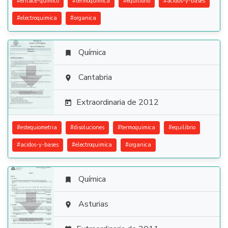
#
enlace-quimico
#
termoquimica
#
equilibrio
#
acidos-y-bases
#
electroquimica
#
organica
Química


Cantabria

Extraordinaria de 2012

#
estequiometria
#
disoluciones
#
termoquimica
#
equilibrio
#
acidos-y-bases
#
electroquimica
#
organica
Química


Asturias
