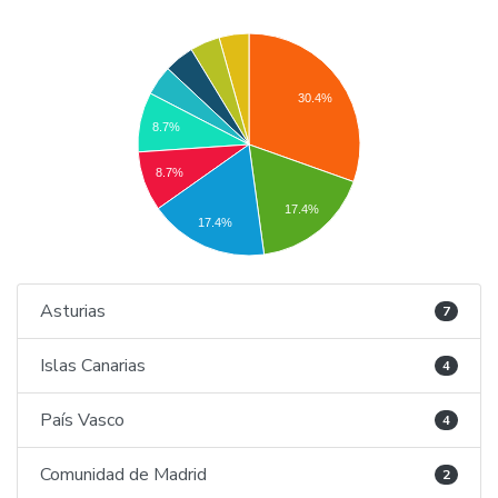
30.4%
8.7%
8.7%
17.4%
17.4%
Asturias
7
Islas Canarias
4
País Vasco
4
Comunidad de Madrid
2