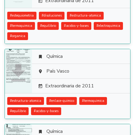
Extraordinaria de 2011

#
estequiometria
#
disoluciones
#
estructura-atomica
#
termoquimica
#
equilibrio
#
acidos-y-bases
#
electroquimica
#
organica
Química


País Vasco

Extraordinaria de 2011

#
estructura-atomica
#
enlace-quimico
#
termoquimica
#
equilibrio
#
acidos-y-bases
Química
