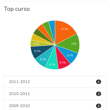
Top curso
17.4%
13%
4.3%
8.7%
8.7%
8.7%
8.7%
8.7%
2011-2012
4
2010-2011
3
2009-2010
2