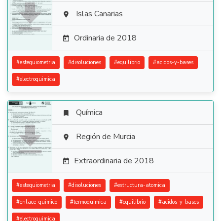

Islas Canarias

Ordinaria de 2018

#
estequiometria
#
disoluciones
#
equilibrio
#
acidos-y-bases
#
electroquimica
Química


Región de Murcia

Extraordinaria de 2018

#
estequiometria
#
disoluciones
#
estructura-atomica
#
enlace-quimico
#
termoquimica
#
equilibrio
#
acidos-y-bases
#
electroquimica