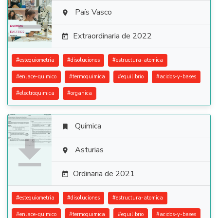

País Vasco

Extraordinaria de 2022

#
estequiometria
#
disoluciones
#
estructura-atomica
#
enlace-quimico
#
termoquimica
#
equilibrio
#
acidos-y-bases
#
electroquimica
#
organica
Química


Asturias

Ordinaria de 2021

#
estequiometria
#
disoluciones
#
estructura-atomica
#
enlace-quimico
#
termoquimica
#
equilibrio
#
acidos-y-bases