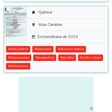
Química


Islas Canarias

Extraordinaria de 2024

#
estequiometria
#
disoluciones
#
estructura-atomica
#
enlace-quimico
#
termoquimica
#
equilibrio
#
acidos-y-bases
#
electroquimica