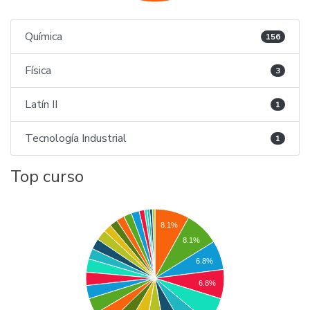
Química
156
Física
3
Latín II
1
Tecnología Industrial
1
Top curso
8.1%
8.1%
6.8%
6.8%