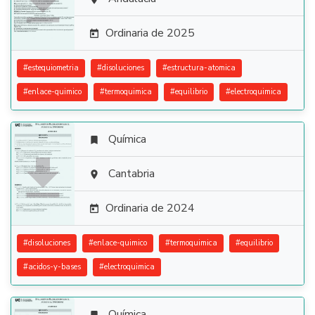

Ordinaria de 2025

#
estequiometria
#
disoluciones
#
estructura-atomica
#
enlace-quimico
#
termoquimica
#
equilibrio
#
electroquimica
Química


Cantabria

Ordinaria de 2024

#
disoluciones
#
enlace-quimico
#
termoquimica
#
equilibrio
#
acidos-y-bases
#
electroquimica
Química