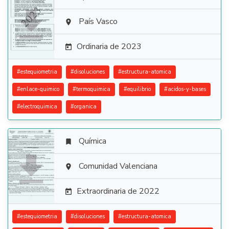

País Vasco

Ordinaria de 2023

#
estequiometria
#
disoluciones
#
estructura-atomica
#
enlace-quimico
#
termoquimica
#
equilibrio
#
acidos-y-bases
#
electroquimica
#
organica
Química


Comunidad Valenciana

Extraordinaria de 2022

#
estequiometria
#
disoluciones
#
estructura-atomica