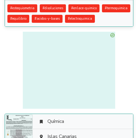
#
estequiometria
#
disoluciones
#
enlace-quimico
#
termoquimica
#
equilibrio
#
acidos-y-bases
#
electroquimica
Química

Islas Canarias
