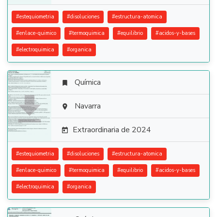
#
estequiometria
#
disoluciones
#
estructura-atomica
#
enlace-quimico
#
termoquimica
#
equilibrio
#
acidos-y-bases
#
electroquimica
#
organica
Química


Navarra

Extraordinaria de 2024

#
estequiometria
#
disoluciones
#
estructura-atomica
#
enlace-quimico
#
termoquimica
#
equilibrio
#
acidos-y-bases
#
electroquimica
#
organica