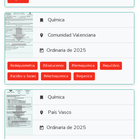
Química


Comunidad Valenciana

Ordinaria de 2025

#
estequiometria
#
disoluciones
#
termoquimica
#
equilibrio
#
acidos-y-bases
#
electroquimica
#
organica
Química


País Vasco

Ordinaria de 2025
