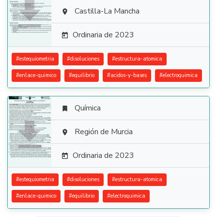

Castilla-La Mancha

Ordinaria de 2023

#
estequiometria
#
disoluciones
#
estructura-atomica
#
enlace-quimico
#
equilibrio
#
acidos-y-bases
#
electroquimica
Química


Región de Murcia

Ordinaria de 2023

#
estequiometria
#
disoluciones
#
estructura-atomica
#
enlace-quimico
#
equilibrio
#
electroquimica