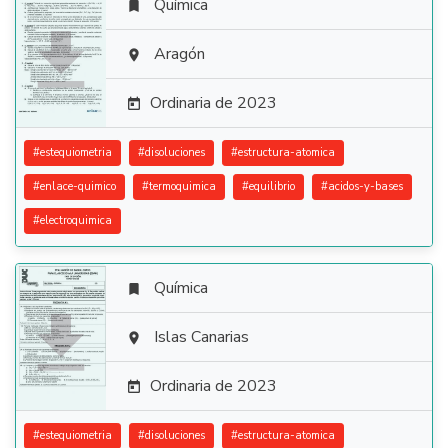
Química


Aragón

Ordinaria de 2023

#
estequiometria
#
disoluciones
#
estructura-atomica
#
enlace-quimico
#
termoquimica
#
equilibrio
#
acidos-y-bases
#
electroquimica
Química


Islas Canarias

Ordinaria de 2023

#
estequiometria
#
disoluciones
#
estructura-atomica