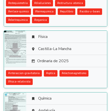
#
estequiometria
#
disoluciones
#
estructura-atomica
#
enlace-quimico
#
termoquimica
#
equilibrio
#
acidos-y-bases
#
electroquimica
#
organica
Física


Castilla-La Mancha

Ordinaria de 2025

#
interaccion-gravitatoria
#
optica
#
electromagnetismo
#
fisica-relativista
Química

Andalucía
