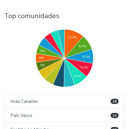
Top comunidades
11.2%
8.7%
5%
8.1%
5%
5%
8.1%
8.1%
Islas Canarias
18
País Vasco
14