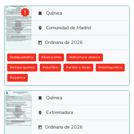

Química


Comunidad de Madrid

Ordinaria de 2026

#
estequiometria
#
disoluciones
#
estructura-atomica
#
enlace-quimico
#
equilibrio
#
acidos-y-bases
#
electroquimica
#
organica
Química


Extremadura

Ordinaria de 2026
