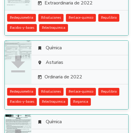
Extraordinaria de 2022

#
estequiometria
#
disoluciones
#
enlace-quimico
#
equilibrio
#
acidos-y-bases
#
electroquimica
Química


Asturias

Ordinaria de 2022

#
estequiometria
#
disoluciones
#
enlace-quimico
#
equilibrio
#
acidos-y-bases
#
electroquimica
#
organica
Química
