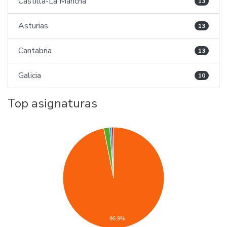
Castilla-La Mancha
13
Asturias
13
Cantabria
13
Galicia
10
Top asignaturas
96.9%