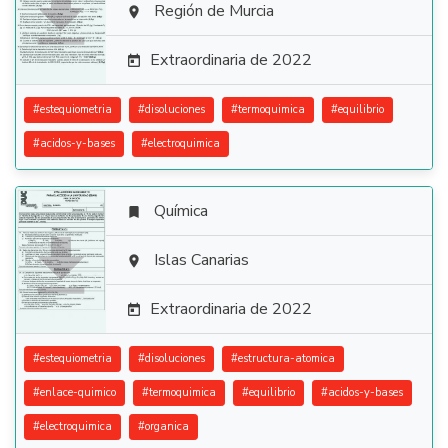

Región de Murcia

Extraordinaria de 2022

#
estequiometria
#
disoluciones
#
termoquimica
#
equilibrio
#
acidos-y-bases
#
electroquimica
Química


Islas Canarias

Extraordinaria de 2022

#
estequiometria
#
disoluciones
#
estructura-atomica
#
enlace-quimico
#
termoquimica
#
equilibrio
#
acidos-y-bases
#
electroquimica
#
organica