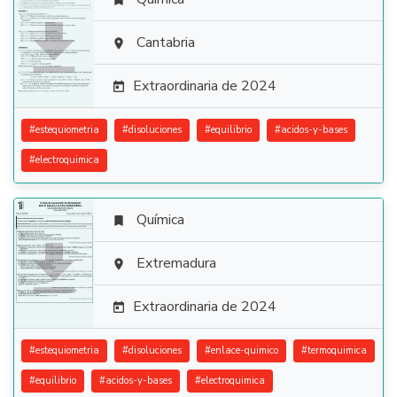


Cantabria

Extraordinaria de 2024

#
estequiometria
#
disoluciones
#
equilibrio
#
acidos-y-bases
#
electroquimica
Química


Extremadura

Extraordinaria de 2024

#
estequiometria
#
disoluciones
#
enlace-quimico
#
termoquimica
#
equilibrio
#
acidos-y-bases
#
electroquimica