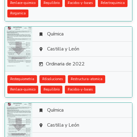
#
enlace-quimico
#
equilibrio
#
acidos-y-bases
#
electroquimica
#
organica
Química


Castilla y León

Ordinaria de 2022

#
estequiometria
#
disoluciones
#
estructura-atomica
#
enlace-quimico
#
equilibrio
#
acidos-y-bases
Química


Castilla y León
