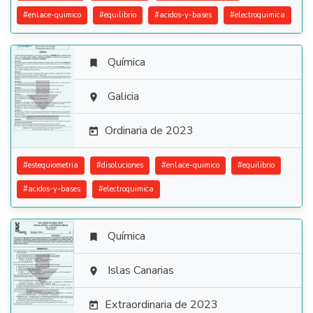
#
enlace-quimico
#
equilibrio
#
acidos-y-bases
#
electroquimica
Química


Galicia

Ordinaria de 2023

#
estequiometria
#
disoluciones
#
enlace-quimico
#
equilibrio
#
acidos-y-bases
#
electroquimica
Química


Islas Canarias

Extraordinaria de 2023
