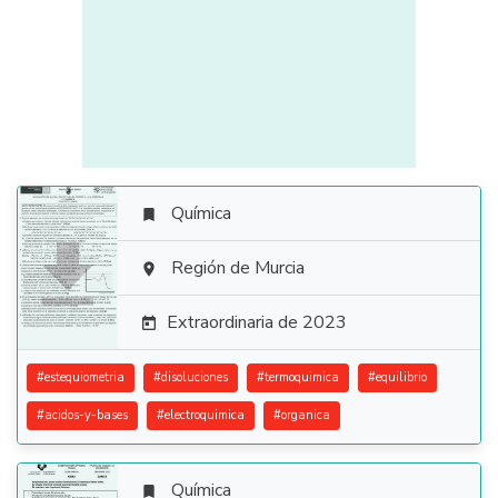
Química


Región de Murcia

Extraordinaria de 2023

#
estequiometria
#
disoluciones
#
termoquimica
#
equilibrio
#
acidos-y-bases
#
electroquimica
#
organica
Química
