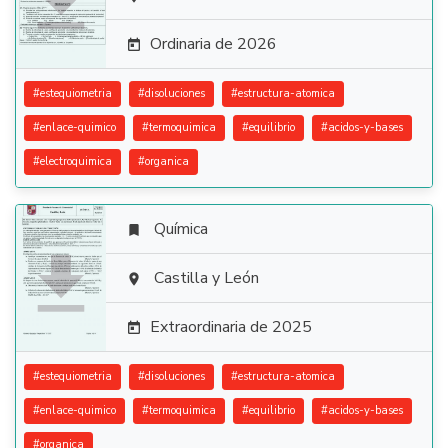

Ordinaria de 2026

#
estequiometria
#
disoluciones
#
estructura-atomica
#
enlace-quimico
#
termoquimica
#
equilibrio
#
acidos-y-bases
#
electroquimica
#
organica
Química


Castilla y León

Extraordinaria de 2025

#
estequiometria
#
disoluciones
#
estructura-atomica
#
enlace-quimico
#
termoquimica
#
equilibrio
#
acidos-y-bases
#
organica