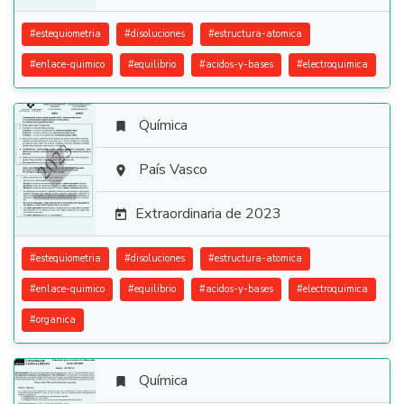
#
estequiometria
#
disoluciones
#
estructura-atomica
#
enlace-quimico
#
equilibrio
#
acidos-y-bases
#
electroquimica
Química


País Vasco

Extraordinaria de 2023

#
estequiometria
#
disoluciones
#
estructura-atomica
#
enlace-quimico
#
equilibrio
#
acidos-y-bases
#
electroquimica
#
organica
Química
