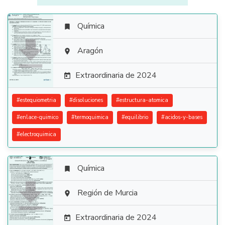
Química


Aragón

Extraordinaria de 2024

#
estequiometria
#
disoluciones
#
estructura-atomica
#
enlace-quimico
#
termoquimica
#
equilibrio
#
acidos-y-bases
#
electroquimica
Química


Región de Murcia

Extraordinaria de 2024
