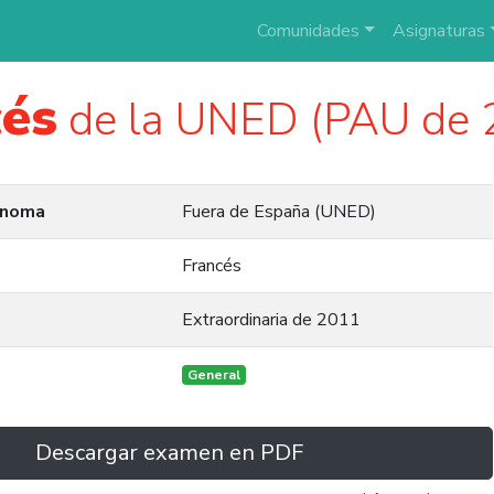
Comunidades
Asignaturas
cés
de la UNED (PAU de 
ónoma
Fuera de España (UNED)
Francés
Extraordinaria de 2011
General
Descargar examen en PDF