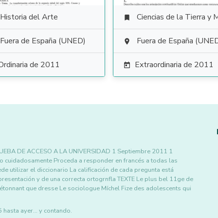
Historia del Arte
Ciencias de la Tierra y Medioambienta

Fuera de España (UNED)
Fuera de España (UNE

Ordinaria de 2011
Extraordinaria de 2011

RUEBA DE ACCESO A LA UNIVERSIDAD 1 Septiembre 2011 1
to cuidadosamente Proceda a responder en francés a todas las
e utilizar el diccionario La calificación de cada pregunta está
 presentación y de una correcta ortogrnfla TEXTE Le plus bel 11ge de
ít étonnant que dresse Le sociologue Míchel Fize des adolescents qui
asta ayer... y contando.