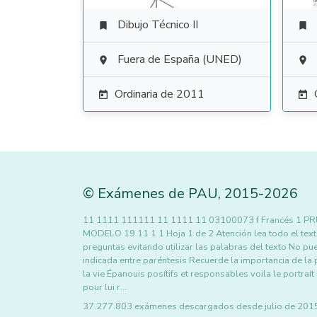
Dibujo Técnico II


Fuera de España (UNED)


Ordinaria de 2011


©
Exámenes de PAU
,
2015
-2026
11 1111 111111 11 1111 11 03100073 f Francés 1 P
MODELO 19 11 1 1 Hoja 1 de 2 Atención lea todo el tex
preguntas evitando utilizar las palabras del texto No pued
indicada entre paréntesis Recuerde la importancia de la
la vie Épanouis posítifs et responsables voila le portra
pour lui r…
37.277.803 exámenes descargados desde julio de 2015 h