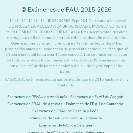
©
Exámenes de PAU
,
2015
-2026
11111111111111111 III 03100558 Sept 201 O Literatura Universal
FE 1 PRUEBA DE ACCESO A LA UNIVERSIDAD 1 MODELO 2D Hoja 1
de 2 l COMENTEEL TEXTO SIGUIENTE A Q u E z z A tempestad del alma
de Augusto terllinó como en terrible clllma en decisi6n de suicidarse
Querfa acnbnr consigo mLriio que ern la fue nte desos dcsdklias
propias fas antes de llevar acabo su propósito como el náufrao que sé
11gun o unn dtbil tabla ocurrlósele consult11Jlo coomiso con el autor
de todo este relato Porenlonces bahía leido A llgUSto un emayo mío
en que aunc1uc de pasncla hablabo del s uicidio y tal impnis1óa
pareci…
37.281.361 exámenes descargados desde julio de 2015 hasta ayer... y
contando.
Exámenes de PEvAU de Andalucía
Exámenes de EvAU de Aragón
Exámenes de EBAU de Asturias
Exámenes de EBAU de Cantabria
Exámenes de EBAU de Castilla y León
Exámenes de EvAU de Castilla-La Mancha
Exámenes de PAU de Cataluña
Exámenes de PAU de Comunidad Valenciana