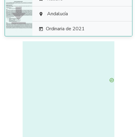

Andalucía

Ordinaria de 2021
