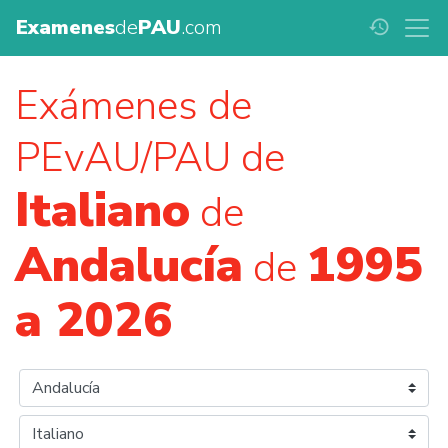
Examenes
de
PAU
.com
history
Exámenes de
PEvAU/PAU de
Italiano
de
Andalucía
1995
de
a 2026