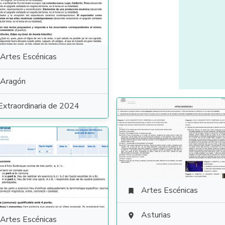
Artes Escénicas
Aragón
Extraordinaria de 2024
Artes Escénicas

Asturias

Artes Escénicas