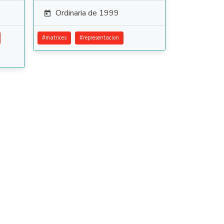
Ordinaria de 1999

#
matrices
#
representacion