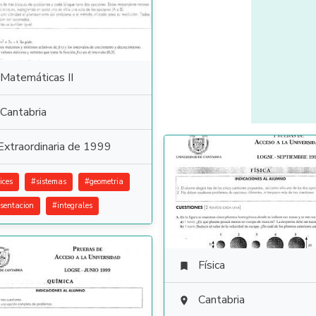
Matemáticas II
Cantabria
Extraordinaria de 1999
ices
#
sistemas
#
geometria
esentacion
#
integrales
Física

Cantabria
