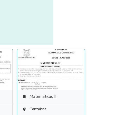
Matemáticas II

Cantabria
