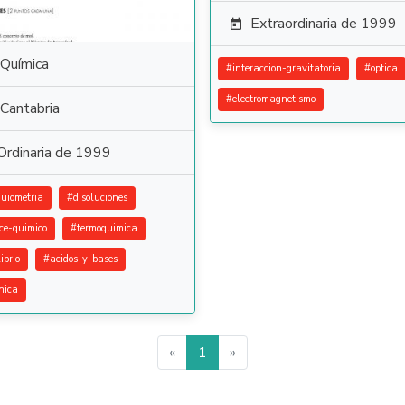
Extraordinaria de 1999

Química
#
interaccion-gravitatoria
#
optica
#
electromagnetismo
Cantabria
Ordinaria de 1999
quiometria
#
disoluciones
ce-quimico
#
termoquimica
ibrio
#
acidos-y-bases
nica
«
1
»