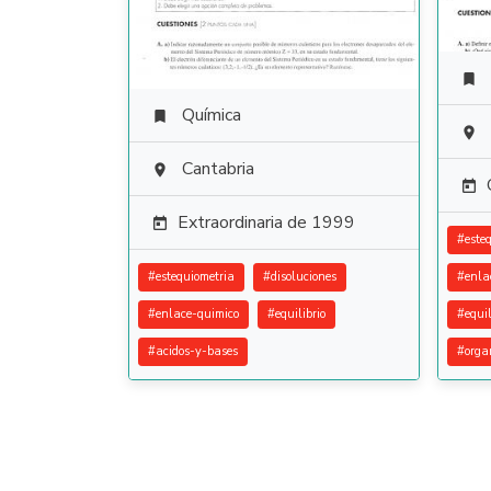

Química


Cantabria


Extraordinaria de 1999

#
este
#
estequiometria
#
disoluciones
#
enla
#
enlace-quimico
#
equilibrio
#
equil
#
acidos-y-bases
#
orga