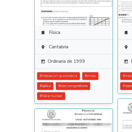
Física


Cantabria


Ordinaria de 1999


#
interaccion-gravitatoria
#
ondas
#
matr
#
optica
#
electromagnetismo
#
repr
#
fisica-nuclear