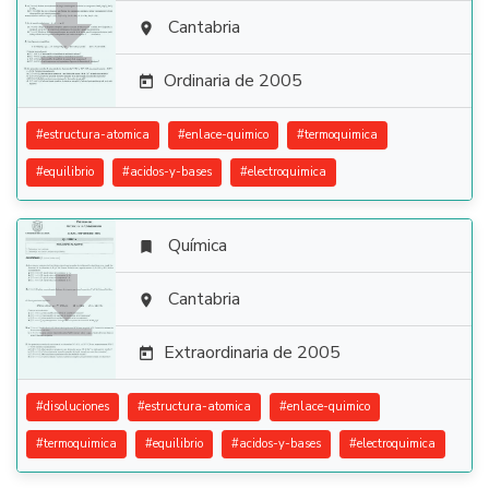

Cantabria

Ordinaria de 2005

#
estructura-atomica
#
enlace-quimico
#
termoquimica
#
equilibrio
#
acidos-y-bases
#
electroquimica
Química


Cantabria

Extraordinaria de 2005

#
disoluciones
#
estructura-atomica
#
enlace-quimico
#
termoquimica
#
equilibrio
#
acidos-y-bases
#
electroquimica