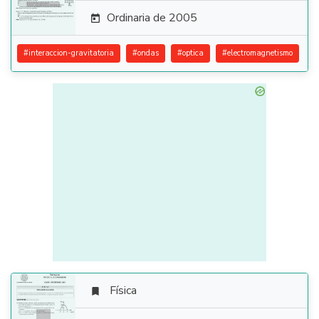
Ordinaria de 2005

#
interaccion-gravitatoria
#
ondas
#
optica
#
electromagnetismo
Física
