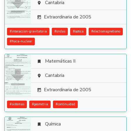

Cantabria

Extraordinaria de 2005

#
interaccion-gravitatoria
#
ondas
#
optica
#
electromagnetismo
#
fisica-nuclear
Matemáticas II


Cantabria

Extraordinaria de 2005

#
sistemas
#
geometria
#
continuidad
Química
