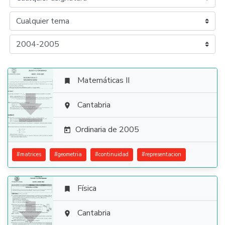
Matemáticas II


Cantabria

Ordinaria de 2005

#
matrices
#
geometria
#
continuidad
#
representacion
Física


Cantabria
