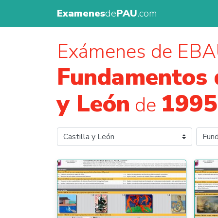
Examenes
de
PAU
.com
Exámenes de EBA
Fundamentos 
y León
1995
de