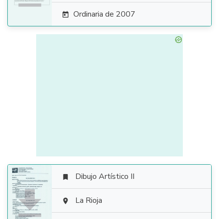
Ordinaria de 2007

Dibujo Artístico II


La Rioja
