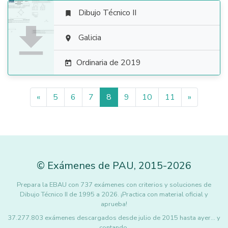
Dibujo Técnico II


Galicia

Ordinaria de 2019

«
5
6
7
8
9
10
11
»
©
Exámenes de PAU
,
2015
-2026
Prepara la EBAU con 737 exámenes con criterios y soluciones de
Dibujo Técnico II de 1995 a 2026. ¡Practica con material oficial y
aprueba!
37.277.803 exámenes descargados desde julio de 2015 hasta ayer... y
contando.