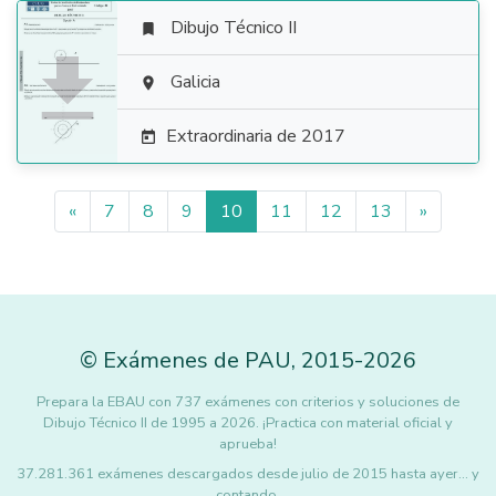
Dibujo Técnico II


Galicia

Extraordinaria de 2017

«
7
8
9
10
11
12
13
»
©
Exámenes de PAU
,
2015
-2026
Prepara la EBAU con 737 exámenes con criterios y soluciones de
Dibujo Técnico II de 1995 a 2026. ¡Practica con material oficial y
aprueba!
37.281.361 exámenes descargados desde julio de 2015 hasta ayer... y
contando.