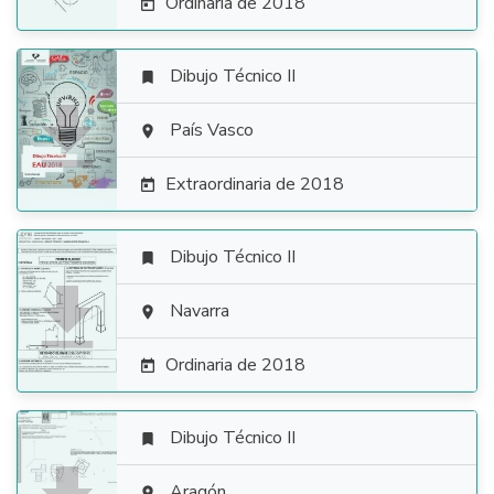
Ordinaria de 2018

Dibujo Técnico II


País Vasco

Extraordinaria de 2018

Dibujo Técnico II


Navarra

Ordinaria de 2018

Dibujo Técnico II

Aragón
