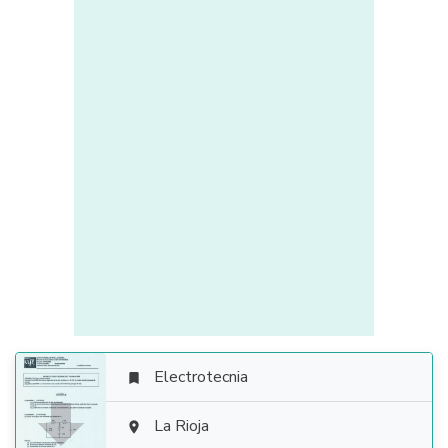
Electrotecnia


La Rioja
