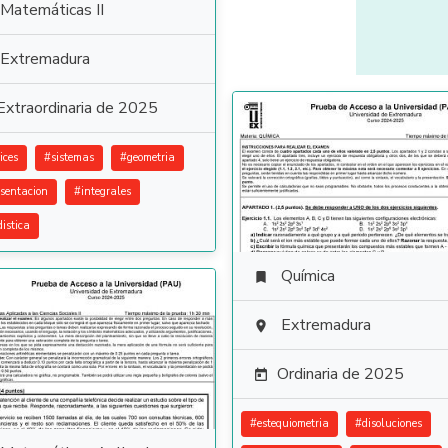
Matemáticas II
Extremadura
Extraordinaria de 2025
ices
#
sistemas
#
geometria
esentacion
#
integrales
distica
Química

Extremadura

Ordinaria de 2025

#
estequiometria
#
disoluciones