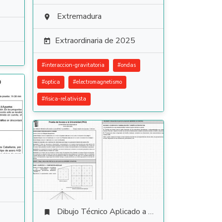
Extremadura

Extraordinaria de 2025

#
interaccion-gravitatoria
#
ondas
#
optica
#
electromagnetismo
#
fisica-relativista
Dibujo Técnico Aplicado a las Artes Plásticas y al Diseño II
