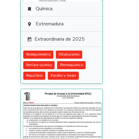
Química

Extremadura

Extraordinaria de 2025

#
estequiometria
#
disoluciones
#
enlace-quimico
#
termoquimica
#
equilibrio
#
acidos-y-bases