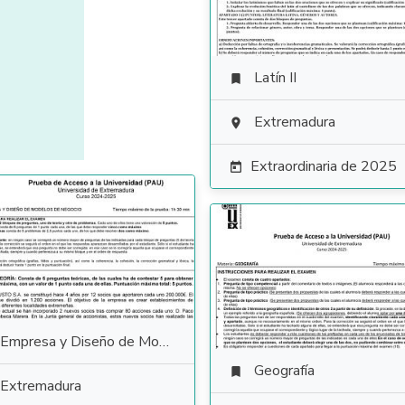
Latín II

Extremadura

Extraordinaria de 2025

Empresa y Diseño de Modelos de Negocio
Geografía

Extremadura