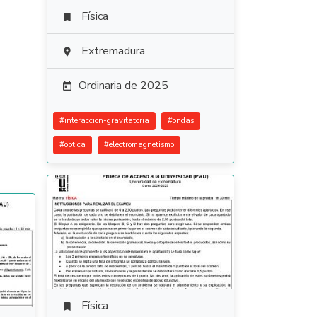
Física

Extremadura

Ordinaria de 2025

#
interaccion-gravitatoria
#
ondas
#
optica
#
electromagnetismo
Física
