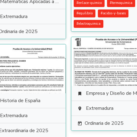
Matemáticas Aplicadas a las Ciencias Sociales
#
enlace-quimico
#
termoquimica
#
equilibrio
#
acidos-y-bases
Extremadura
#
electroquimica
Ordinaria de 2025
Empresa y Diseño de Modelos de Negoc

Historia de España
Extremadura

Extremadura
Ordinaria de 2025

Extraordinaria de 2025