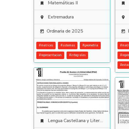
Matemáticas II


Extremadura


Ordinaria de 2025


#
matrices
#
sistemas
#
geometria
#
matr
#
representacion
#
integrales
#
repr
#
esta
Lengua Castellana y Literatura
