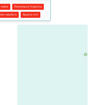
-media
#
monarquia-hispanica
nda-republica
#
guerra-civil