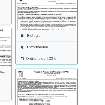
Biología

Extremadura

Ordinaria de 2025

io