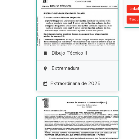
#
edad
#
segu
Dibujo Técnico II

Extremadura

Extraordinaria de 2025
