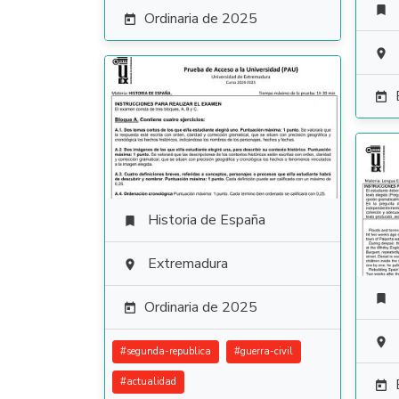

Ordinaria de 2025



Historia de España

Extremadura


Ordinaria de 2025


#
segunda-republica
#
guerra-civil
#
actualidad
